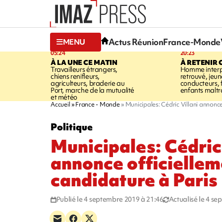
Actus Réunion
France-Monde
MENU
05:24
20:23
À LA UNE CE MATIN
À RETENIR 
Travailleurs étrangers,
Homme interpe
chiens renifleurs,
retrouvé, jeun
agriculteurs, braderie au
conducteurs, f
Port, marche de la mutualité
enfants maltr
et météo
Accueil
France - Monde
Municipales: Cédric Villani annonce
Politique
Municipales: Cédric 
annonce officiellem
candidature à Paris
Publié le 4 septembre 2019 à 21:46
Actualisé le 4 s