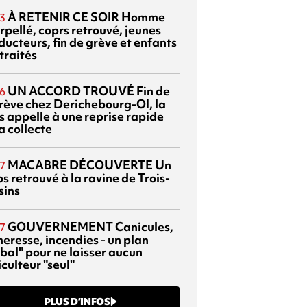
À RETENIR CE SOIR
Homme
3
rpellé, coprs retrouvé, jeunes
ducteurs, fin de grève et enfants
traités
UN ACCORD TROUVÉ
Fin de
6
grève chez Derichebourg-OI, la
s appelle à une reprise rapide
a collecte
MACABRE DÉCOUVERTE
Un
7
s retrouvé à la ravine de Trois-
sins
GOUVERNEMENT
Canicules,
7
heresse, incendies - un plan
bal" pour ne laisser aucun
culteur "seul"
PLUS D’INFOS