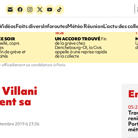
Vidéos
Faits divers
Inforoutes
Météo Réunion
L’actu des coll
18:26
1
CE SOIR
UN ACCORD TROUVÉ
Fin
llé, coprs
de la grève chez
U
es
Derichebourg-OI, la Civis
d
in de grève et
appelle à une reprise rapide
aités
de la collecte
 officiellement sa candidature à Paris
Villani
En
ent sa
05:2
Tra
reni
Por
eptembre 2019 à 23:36
mét