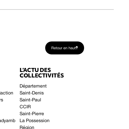
Retour en haut
L’ACTU DES
COLLECTIVITÉS
Département
daction
Saint-Denis
rs
Saint-Paul
CCIR
Saint-Pierre
 gadyamb
La Possession
Région