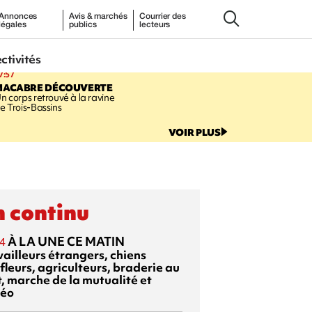
Annonces
Avis & marchés
Courrier des
légales
publics
lecteurs
ectivités
7:57
MACABRE DÉCOUVERTE
n corps retrouvé à la ravine
e Trois-Bassins
VOIR PLUS
 continu
À LA UNE CE MATIN
4
vailleurs étrangers, chiens
fleurs, agriculteurs, braderie au
t, marche de la mutualité et
éo