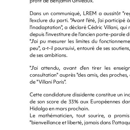
profit de Benjamin Griveaux.
Dans un communiqué, LREM a aussitôt "regre
l'exclure du parti. "Avant l'été, j'ai particip
l'inadaptation", a déclaré Cédric Villani, qu
depuis l'investiture de l'ancien porte-parole
"J'ai pu mesurer les limites du fonctionnem
peu", a-t-il poursuivi, entouré de ses soutiens
de ses ambitions.
"J'ai attendu, avant d'en tirer les ens
consultation" auprès "des amis, des proches, des 
de "Villani Paris".
Cette candidature dissidente constitue un ind
de son score de 33% aux Européennes dans 
Hidalgo en mars prochain.
Le mathématicien, tout sourire, a prom
"bienveillance et liberté, jamais dans l?attaq