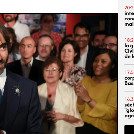
20:2
inte
con
mal
18:2
la 
Civi
de l
17:5
corp
Bas
16:3
séc
"glo
agri