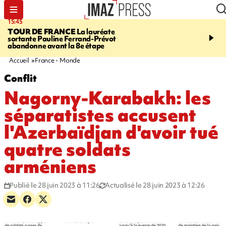
15:45
20:17
TOUR DE FRANCE
La lauréate
À RETENIR CE SOIR
Sé
sortante Pauline Ferrand-Prévot
routière, concours de nou
abandonne avant la 8e étape
du littoral fermée, courr
Darmanin et évacuation
Accueil
France - Monde
Conflit
Nagorny-Karabakh: les
séparatistes accusent
l'Azerbaïdjan d'avoir tué
quatre soldats
arméniens
Publié le 28 juin 2023 à 11:26
Actualisé le 28 juin 2023 à 12:26