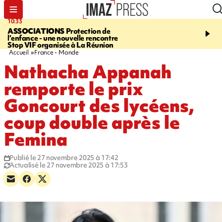
10:33
15:03
ASSOCIATIONS
Protection de
CANADA
Vaste feu de 
l’enfance - une nouvelle rencontre
l'ouest du pays, 20.000 
Stop VIF organisée à La Réunion
l'état d'urgence déclaré
Accueil
France - Monde
Nathacha Appanah
remporte le prix
Goncourt des lycéens,
coup double après le
Femina
Publié le 27 novembre 2025 à 17:42
Actualisé le 27 novembre 2025 à 17:53