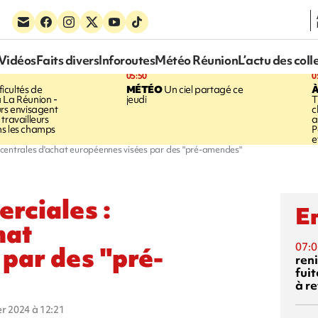
Vidéos
Faits divers
Inforoutes
Météo Réunion
L’actu des coll
05:50
0
ficultés de
MÉTÉO
Un ciel partagé ce
À
 La Réunion -
jeudi
T
urs envisagent
c
travailleurs
a
ns les champs
P
e
centrales d'achat européennes visées par des "pré-amendes"
rciales :
En
hat
07:0
par des "pré-
reni
fuit
à re
ier 2024 à 12:21