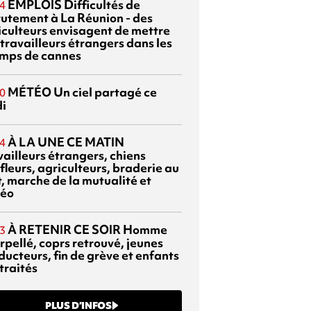
EMPLOIS
Difficultés de
4
rutement à La Réunion - des
iculteurs envisagent de mettre
travailleurs étrangers dans les
mps de cannes
MÉTÉO
Un ciel partagé ce
0
di
À LA UNE CE MATIN
4
vailleurs étrangers, chiens
fleurs, agriculteurs, braderie au
t, marche de la mutualité et
éo
À RETENIR CE SOIR
Homme
3
rpellé, coprs retrouvé, jeunes
ducteurs, fin de grève et enfants
traités
PLUS D’INFOS