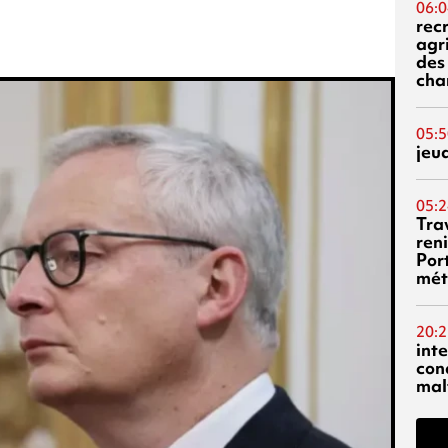
06:0
rec
agr
des 
cha
05:5
jeu
05:2
Tra
reni
Por
mét
20:2
inte
con
mal