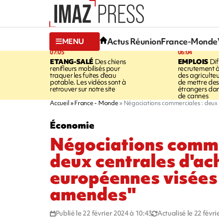
Actus Réunion
France-Monde
MENU
07:05
06:04
ETANG-SALÉ
Des chiens
EMPLOIS
Dif
renifleurs mobilisés pour
recrutement à
traquer les fuites d'eau
des agriculte
potable. Les vidéos sont à
de mettre des 
retrouver sur notre site
étrangers da
de cannes
Accueil
France - Monde
Négociations commerciales : deux 
Économie
Négociations comme
deux centrales d'ac
européennes visées 
amendes"
Publié le 22 février 2024 à 10:43
Actualisé le 22 févr