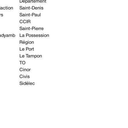
Département
daction
Saint-Denis
rs
Saint-Paul
CCIR
Saint-Pierre
 gadyamb
La Possession
Région
Le Port
Le Tampon
TO
Cinor
Civis
Sidélec
Annonces légales
Avis & Marchés publics
s contacter
Plan du site
Mentions légales
Préférences cookie