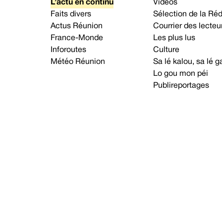
L’actu en continu
Vidéos
Faits divers
Sélection de la Ré
Actus Réunion
Courrier des lecteu
France-Monde
Les plus lus
Inforoutes
Culture
Météo Réunion
Sa lé kalou, sa lé
Lo gou mon péi
Publireportages
A propos d’Imaz Press
Nou