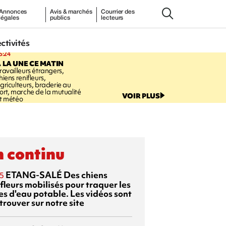
Annonces
Avis & marchés
Courrier des
légales
publics
lecteurs
ectivités
5:24
 LA UNE CE MATIN
ravailleurs étrangers,
hiens renifleurs,
griculteurs, braderie au
ort, marche de la mutualité
VOIR PLUS
t météo
 continu
ETANG-SALÉ
Des chiens
5
fleurs mobilisés pour traquer les
es d'eau potable. Les vidéos sont
trouver sur notre site