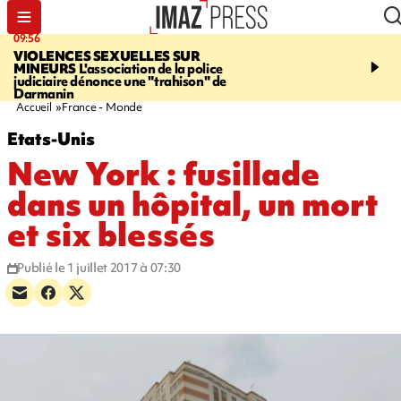
09:56
12:19
VIOLENCES SEXUELLES SUR
SAINT-DENIS
Un hom
MINEURS
L'association de la police
grièvement blessé à cou
judiciaire dénonce une "trahison" de
bouteille dans une baga
Darmanin
Accueil
France - Monde
Etats-Unis
New York : fusillade
dans un hôpital, un mort
et six blessés
Publié le 1 juillet 2017 à 07:30