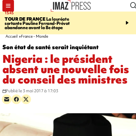
15:45
20:17
TOUR DE FRANCE
La lauréate
À RETENIR CE SOIR
Sé
sortante Pauline Ferrand-Prévot
routière, concours de nou
abandonne avant la 8e étape
du littoral fermée, courr
Darmanin et évacuation
Accueil
France - Monde
Son état de santé serait inquiétant
Nigeria : le président
absent une nouvelle fois
du conseil des ministres
Publié le 3 mai 2017 à 17:03