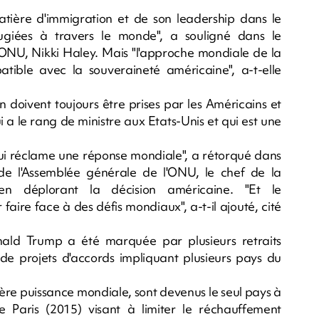
atière d'immigration et de son leadership dans le
ugiées à travers le monde", a souligné dans le
NU, Nikki Haley. Mais "l'approche mondiale de la
tible avec la souveraineté américaine", a-t-elle
on doivent toujours être prises par les Américains et
ui a le rang de ministre aux Etats-Unis et qui est une
ui réclame une réponse mondiale", a rétorqué dans
e l'Assemblée générale de l'ONU, le chef de la
 en déplorant la décision américaine. "Et le
faire face à des défis mondiaux", a-t-il ajouté, cité
ld Trump a été marquée par plusieurs retraits
 de projets d'accords impliquant plusieurs pays du
mière puissance mondiale, sont devenus le seul pays à
e Paris (2015) visant à limiter le réchauffement