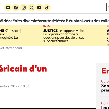
Vidéos
Faits divers
Inforoutes
Météo Réunion
L’actu des coll
07:22
0
ÉI
Xénoscard,
JUSTICE
Le rappeur Moha
À
es à
La Squale condamné à
X
 imaginé à La
deux ans pour des violences
c
sur deux femmes
s
m
jet international
ricain d'un
En
08:5
San
cembre 2017 à 10:06
pre
08:1
jeu 