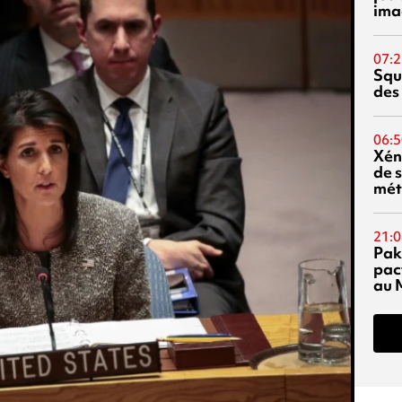
ima
07:2
Squ
des
06:5
Xén
de s
mét
21:0
Pak
pac
au 