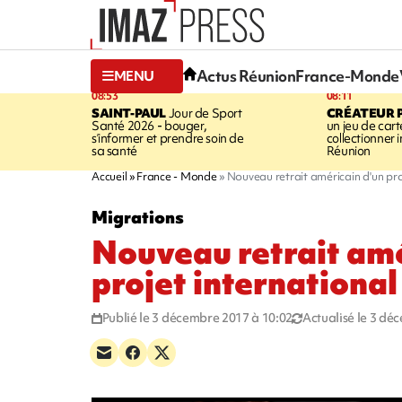
Actus Réunion
France-Monde
MENU
08:53
08:11
SAINT-PAUL
Jour de Sport
CRÉATEUR P
Santé 2026 - bouger,
un jeu de cart
s’informer et prendre soin de
collectionner
sa santé
Réunion
Accueil
France - Monde
Nouveau retrait américain d'un pro
Migrations
Nouveau retrait amé
projet international
Publié le 3 décembre 2017 à 10:02
Actualisé le 3 dé