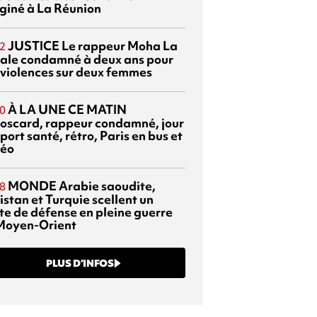
giné à La Réunion
JUSTICE
Le rappeur Moha La
2
ale condamné à deux ans pour
 violences sur deux femmes
À LA UNE CE MATIN
0
oscard, rappeur condamné, jour
port santé, rétro, Paris en bus et
éo
MONDE
Arabie saoudite,
8
istan et Turquie scellent un
te de défense en pleine guerre
Moyen-Orient
PLUS D’INFOS