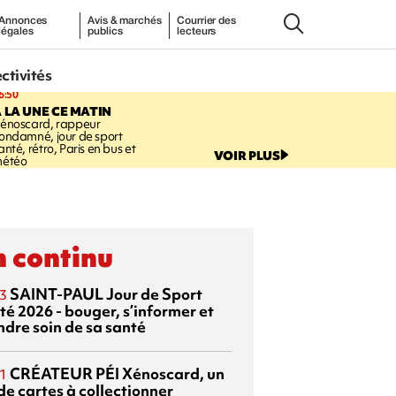
Annonces
Avis & marchés
Courrier des
légales
publics
lecteurs
ectivités
6:50
 LA UNE CE MATIN
énoscard, rappeur
ondamné, jour de sport
anté, rétro, Paris en bus et
VOIR PLUS
étéo
 continu
SAINT-PAUL
Jour de Sport
3
té 2026 - bouger, s’informer et
ndre soin de sa santé
CRÉATEUR PÉI
Xénoscard, un
1
de cartes à collectionner