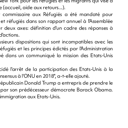
ew York pour les réfugiés et les migrants qui vise à
 (accueil, aide aux retours...).
ut commissaire aux Réfugiés a été mandaté pour
 et réfugiés dans son rapport annuel à l'Assemblée
r deux axes: définition d'un cadre des réponses à
'actions.
eurs dispositions qui sont incompatibles avec les
fugiés et les principes édictés par l'Administration
ué dans un communiqué la mission des Etats-Unis
dé l'arrêt de la participation des Etats-Unis à la
nsensus à l'ONU en 2018", a-t-elle ajouté.
e républicain Donald Trump a entrepris de prendre le
s par son prédécesseur démocrate Barack Obama.
l'immigration aux Etats-Unis.