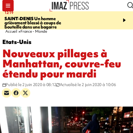
12:19
20:01
SAINT-DENIS
Un homme
A RETENIR CE SOIR
Ac
grièvement blessé à coups de
travail, bagarre à la gar
bouteille dans une bagarre
requin et Christophe L
Accueil
France - Monde
Etats-Unis
Nouveaux pillages à
Manhattan, couvre-feu
étendu pour mardi
Publié le 2 juin 2020 à 08:12
Actualisé le 2 juin 2020 à 10:06