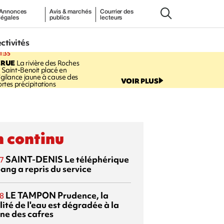
Annonces
Avis & marchés
Courrier des
légales
publics
lecteurs
ectivités
1:35
CRUE
La rivière des Roches
 Saint-Benoit placé en
igilance jaune à cause des
VOIR PLUS
ortes précipitations
 continu
SAINT-DENIS
Le téléphérique
7
ang a repris du service
LE TAMPON
Prudence, la
8
ité de l'eau est dégradée à la
ine des cafres