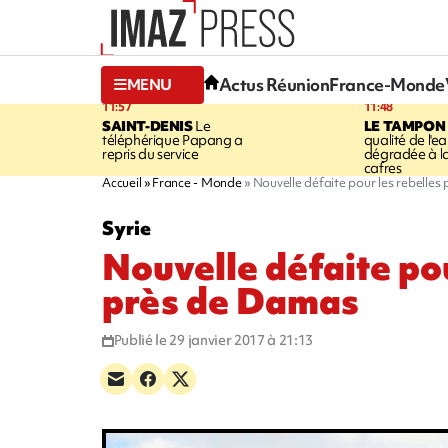
Actus Réunion
France-Monde
MENU
11:57
11:48
SAINT-DENIS
Le
LE TAMPON
téléphérique Papang a
qualité de l'ea
repris du service
dégradée à la
cafres
Accueil
France - Monde
Nouvelle défaite pour les rebelle
Syrie
Nouvelle défaite pou
près de Damas
Publié le 29 janvier 2017 à 21:13