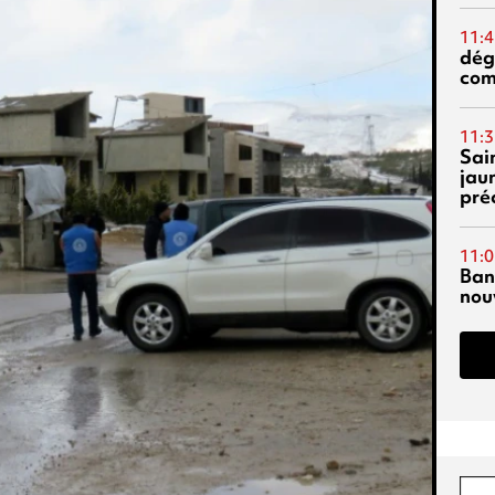
11:4
dég
co
11:3
Sai
jau
pré
11:0
Ban
nouv