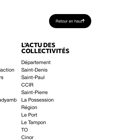
Retour en haut
L’ACTU DES
COLLECTIVITÉS
Département
daction
Saint-Denis
rs
Saint-Paul
CCIR
Saint-Pierre
 gadyamb
La Possession
Région
Le Port
Le Tampon
TO
Cinor