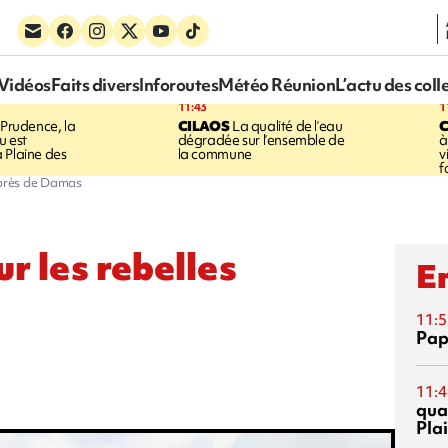
Vidéos
Faits divers
Inforoutes
Météo Réunion
L’actu des coll
11:43
1
Prudence, la
CILAOS
La qualité de l’eau
u est
dégradée sur l’ensemble de
à
 Plaine des
la commune
v
f
s près de Damas
r les rebelles
En
11:5
Pap
11:4
qual
Pla