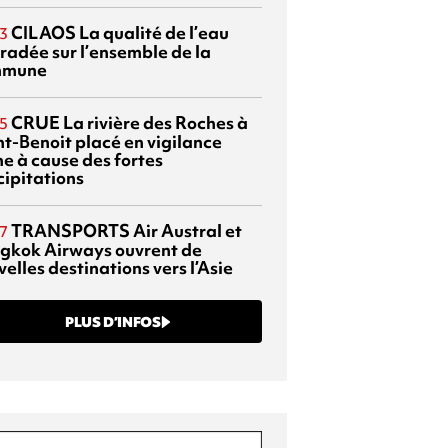
CILAOS
La qualité de l’eau
3
radée sur l’ensemble de la
mmune
CRUE
La rivière des Roches à
5
nt-Benoit placé en vigilance
ne à cause des fortes
cipitations
TRANSPORTS
Air Austral et
7
gkok Airways ouvrent de
elles destinations vers l’Asie
PLUS D’INFOS