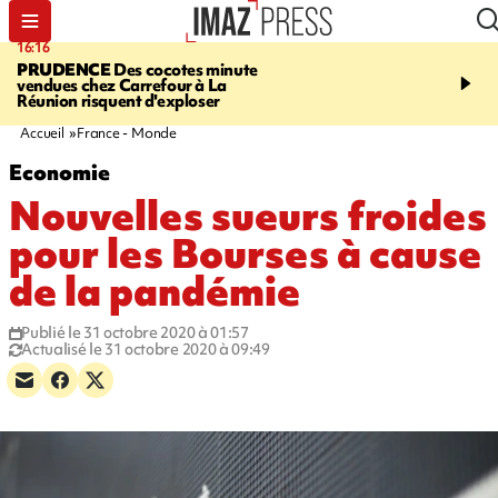
16:16
20:06
PRUDENCE
Des cocotes minute
À RETENIR CE SOIR
Vo
vendues chez Carrefour à La
l'Asie, mort d'une gram
Réunion risquent d'exploser
cocottes minute, Guan D
footballeurs
Accueil
France - Monde
Economie
Nouvelles sueurs froides
pour les Bourses à cause
de la pandémie
Publié le 31 octobre 2020 à 01:57
Actualisé le 31 octobre 2020 à 09:49