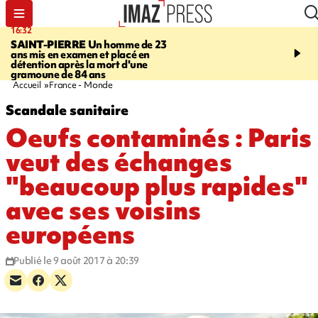
16:32
21:08
SAINT-PIERRE
Un homme de 23
MONDE
Arabie saoudit
ans mis en examen et placé en
et Turquie scellent un p
détention après la mort d'une
défense en pleine guerr
gramoune de 84 ans
Orient
Accueil
France - Monde
Scandale sanitaire
Oeufs contaminés : Paris
veut des échanges
"beaucoup plus rapides"
avec ses voisins
européens
Publié le 9 août 2017 à 20:39