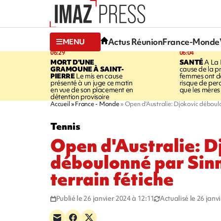
Actus Réunion
France-Monde
MENU
06:29
06:04
MORT D'UNE
SANTÉ
A La 
GRAMOUNE À SAINT-
cause de la pr
PIERRE
Le mis en cause
femmes ont de
présenté à un juge ce matin
risque de per
en vue de son placement en
que les mères
détention provisoire
Accueil
France - Monde
Open d'Australie: Djokovic déboulo
Tennis
Open d'Australie: D
déboulonné par Sinn
terrain fétiche
Publié le 26 janvier 2024 à 12:11
Actualisé le 26 janv