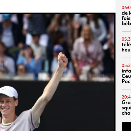
06:0
de 
fois
béb
05:3
tél
heu
05:2
inf
Ceu
Poc
20:4
Gra
squ
cha