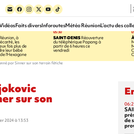
Vidéos
Faits divers
Inforoutes
Météo Réunion
L’actu des coll
05:30
0
Réunion, à
SAINT-DENIS
Réouverture
À
écarité, les
du téléphérique Papang à
M
ux fois plus de
partir de 6 heures ce
M
dre leur bébé
vendredi
C
 de l'Hexagone
O
nné par Sinner sur son terrain fétiche
jokovic
En
er sur son
06:2
SAI
pré
de 
ier 2024 à 13:53
pro