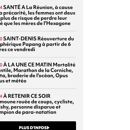
SANTÉ
A La Réunion, à cause
4
la précarité, les femmes ont deux
 plus de risque de perdre leur
é que les mères de l'Hexagone
SAINT-DENIS
Réouverture du
0
éphérique Papang à partir de 6
res ce vendredi
À LA UNE CE MATIN
Mortalité
0
antile, Marathon de la Corniche,
ta, braderie de l'océan, Opus
us et météo
À RETENIR CE SOIR
4
moune rouée de coups, cycliste,
ishy, personne disparue et
mpion de para-natation
PLUS D’INFOS