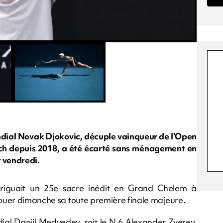
ndial Novak Djokovic, décuple vainqueur de l'Open
atch depuis 2018, a été écarté sans ménagement en
r vendredi.
 briguait un 25e sacre inédit en Grand Chelem à
 jouer dimanche sa toute première finale majeure.
ndial Daniil Medvedev, soit le N.6 Alexander Zverev,