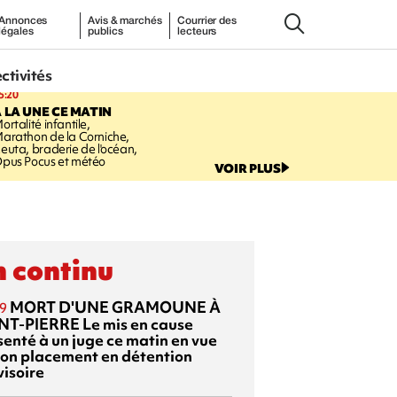
Annonces
Avis & marchés
Courrier des
légales
publics
lecteurs
ectivités
5:20
 LA UNE CE MATIN
ortalité infantile,
arathon de la Corniche,
euta, braderie de l'océan,
pus Pocus et météo
VOIR PLUS
 continu
MORT D'UNE GRAMOUNE À
9
NT-PIERRE
Le mis en cause
senté à un juge ce matin en vue
son placement en détention
visoire