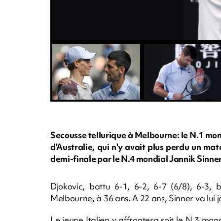
Secousse tellurique à Melbourne: le N.1 mo
d'Australie, qui n'y avait plus perdu un m
demi-finale par le N.4 mondial Jannik Sinne
Djokovic, battu 6-1, 6-2, 6-7 (6/8), 6-3,
Melbourne, à 36 ans. A 22 ans, Sinner va lui
Le jeune Italien y affrontera soit le N.3 mo