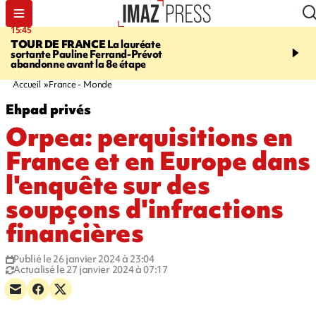
15:45
20:17
TOUR DE FRANCE
La lauréate
À RETENIR CE SOIR
Sé
sortante Pauline Ferrand-Prévot
routière, concours de nou
abandonne avant la 8e étape
du littoral fermée, courr
Darmanin et évacuation
Accueil
France - Monde
Ehpad privés
Orpea: perquisitions en
France et en Europe dans
l'enquête sur des
soupçons d'infractions
financières
Publié le 26 janvier 2024 à 23:04
Actualisé le 27 janvier 2024 à 07:17