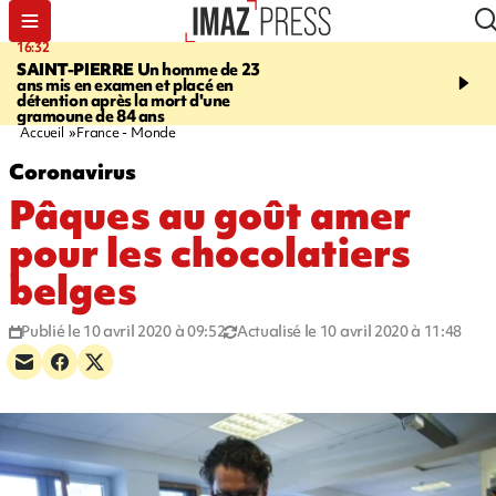
16:32
21:08
SAINT-PIERRE
Un homme de 23
MONDE
Arabie saoudit
ans mis en examen et placé en
et Turquie scellent un p
détention après la mort d'une
défense en pleine guerr
gramoune de 84 ans
Orient
Accueil
France - Monde
Coronavirus
Pâques au goût amer
pour les chocolatiers
belges
Publié le 10 avril 2020 à 09:52
Actualisé le 10 avril 2020 à 11:48