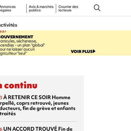
Annonces
Avis & marchés
Courrier des
légales
publics
lecteurs
ectivités
6:37
GOUVERNEMENT
anicules, sécheresse,
ncendies - un plan "global"
our ne laisser aucun
VOIR PLUS
griculteur "seul"
 continu
À RETENIR CE SOIR
Homme
3
rpellé, coprs retrouvé, jeunes
ducteurs, fin de grève et enfants
traités
UN ACCORD TROUVÉ
Fin de
6