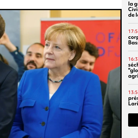
la 
Civi
de l
17:5
corp
Bas
16:3
séc
"glo
agri
13:5
pré
Lari