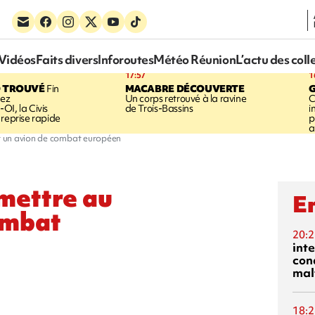
Vidéos
Faits divers
Inforoutes
Météo Réunion
L’actu des coll
17:57
1
 TROUVÉ
Fin
MACABRE DÉCOUVERTE
hez
Un corps retrouvé à la ravine
C
OI, la Civis
de Trois-Bassins
i
 reprise rapide
p
a
nt un avion de combat européen
 mettre au
En
ombat
20:2
inte
con
mal
18:2