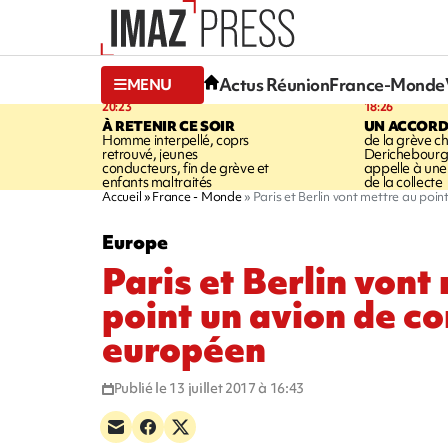
Actus Réunion
France-Monde
MENU
20:23
18:26
À RETENIR CE SOIR
UN ACCORD
Homme interpellé, coprs
de la grève c
retrouvé, jeunes
Derichebourg-
conducteurs, fin de grève et
appelle à une
enfants maltraités
de la collecte
Accueil
France - Monde
Paris et Berlin vont mettre au poi
Europe
Paris et Berlin vont
point un avion de c
européen
Publié le 13 juillet 2017 à 16:43