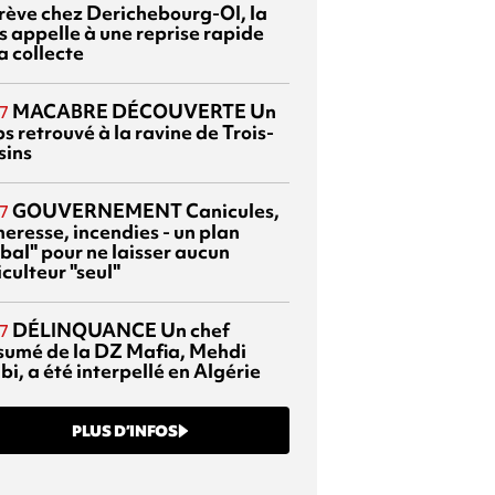
grève chez Derichebourg-OI, la
s appelle à une reprise rapide
a collecte
MACABRE DÉCOUVERTE
Un
7
s retrouvé à la ravine de Trois-
sins
GOUVERNEMENT
Canicules,
7
heresse, incendies - un plan
bal" pour ne laisser aucun
culteur "seul"
DÉLINQUANCE
Un chef
7
sumé de la DZ Mafia, Mehdi
bi, a été interpellé en Algérie
PLUS D’INFOS