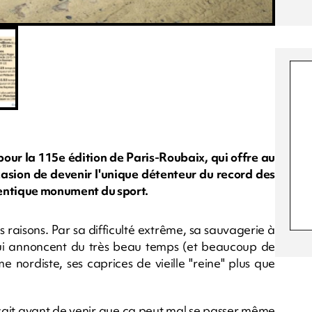
pour la 115e édition de Paris-Roubaix, qui offre au
asion de devenir l'unique détenteur du record des
thentique monument du sport.
 raisons. Par sa difficulté extrême, sa sauvagerie à
ui annoncent du très beau temps (et beaucoup de
 nordiste, ses caprices de vieille "reine" plus que
n sait avant de venir que ça peut mal se passer même