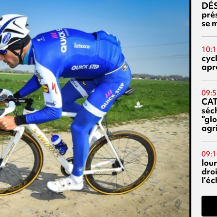
DÉS
prés
se m
10:1
cyc
aprè
09:5
CA
séc
"glo
agri
09:1
lour
droi
l’é