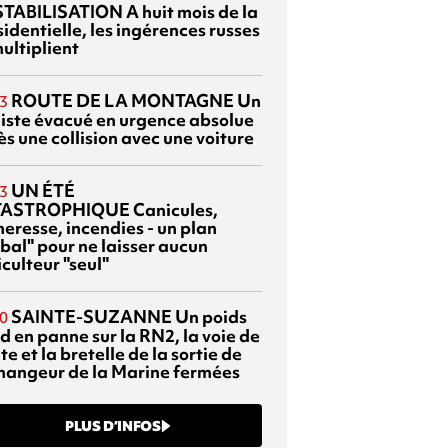
TABILISATION
A huit mois de la
identielle, les ingérences russes
ultiplient
ROUTE DE LA MONTAGNE
Un
3
liste évacué en urgence absolue
s une collision avec une voiture
UN ÉTÉ
3
TASTROPHIQUE
Canicules,
heresse, incendies - un plan
bal" pour ne laisser aucun
culteur "seul"
SAINTE-SUZANNE
Un poids
0
d en panne sur la RN2, la voie de
te et la bretelle de la sortie de
changeur de la Marine fermées
PLUS D’INFOS