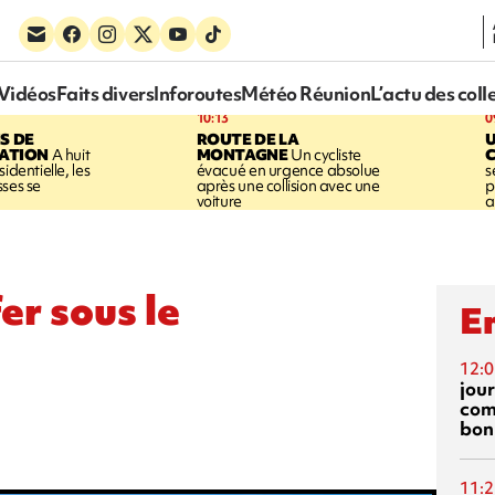
Vidéos
Faits divers
Inforoutes
Météo Réunion
L’actu des coll
10:13
0
S DE
ROUTE DE LA
U
SATION
A huit
MONTAGNE
Un cycliste
identielle, les
évacué en urgence absolue
s
sses se
après une collision avec une
p
voiture
a
er sous le
En
12:0
jou
com
bon
11:2