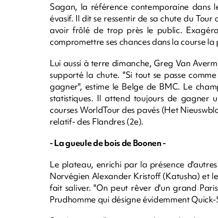
Sagan, la référence contemporaine dans les
évasif. Il dit se ressentir de sa chute du To
avoir frôlé de trop près le public. Exagé
compromettre ses chances dans la course la p
Lui aussi à terre dimanche, Greg Van Averm
supporté la chute. "Si tout se passe comme 
gagner", estime le Belge de BMC. Le champi
statistiques. Il attend toujours de gagner u
courses WorldTour des pavés (Het Nieuswbla
relatif- des Flandres (2e).
- La gueule de bois de Boonen -
Le plateau, enrichi par la présence d'autre
Norvégien Alexander Kristoff (Katusha) et l
fait saliver. "On peut rêver d'un grand Paris
Prudhomme qui désigne évidemment Quick-St