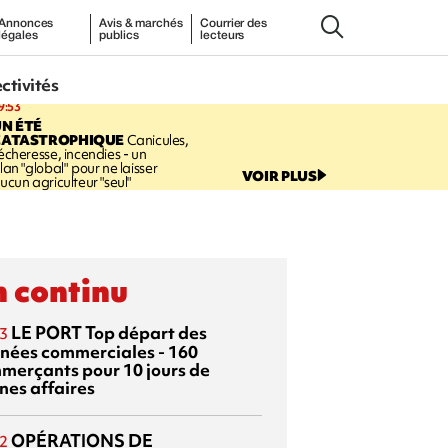
Annonces
Avis & marchés
Courrier des
légales
publics
lecteurs
ectivités
9:53
N ÉTÉ
CATASTROPHIQUE
Canicules,
écheresse, incendies - un
lan "global" pour ne laisser
VOIR PLUS
ucun agriculteur "seul"
 continu
LE PORT
Top départ des
3
rnées commerciales - 160
merçants pour 10 jours de
nes affaires
OPÉRATIONS DE
2