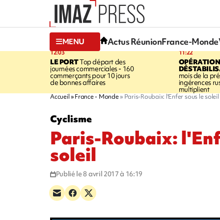
Actus Réunion
France-Monde
MENU
12:03
11:22
LE PORT
Top départ des
OPÉRATION
journées commerciales - 160
DÉSTABILI
commerçants pour 10 jours
mois de la prés
de bonnes affaires
ingérences ru
multiplient
Accueil
France - Monde
Paris-Roubaix: l'Enfer sous le soleil
Cyclisme
Paris-Roubaix: l'Enf
soleil
Publié le 8 avril 2017 à 16:19