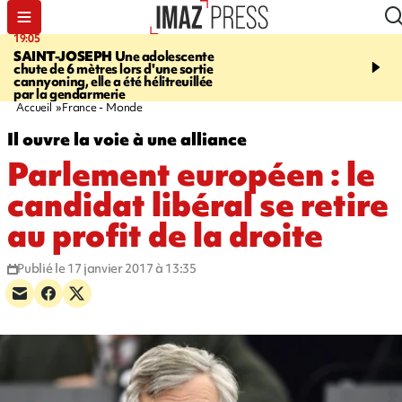
19:05
20:44
SAINT-JOSEPH
Une adolescente
À RETENIR CE SOIR
G
chute de 6 mètres lors d'une sortie
rouée de coups, cycliste,
cannyoning, elle a été hélitreuillée
personne disparue et c
par la gendarmerie
para-natation
Accueil
France - Monde
Il ouvre la voie à une alliance
Parlement européen : le
candidat libéral se retire
au profit de la droite
Publié le 17 janvier 2017 à 13:35