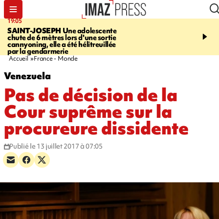
19:05
20:44
SAINT-JOSEPH
Une adolescente
À RETENIR CE SOIR
G
chute de 6 mètres lors d'une sortie
rouée de coups, cycliste,
cannyoning, elle a été hélitreuillée
personne disparue et c
par la gendarmerie
para-natation
Accueil
France - Monde
Venezuela
Pas de décision de la
Cour suprême sur la
procureure dissidente
Publié le 13 juillet 2017 à 07:05