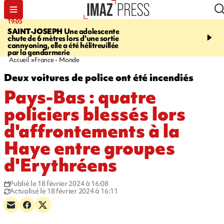
19:05
20:44
SAINT-JOSEPH
Une adolescente
À RETENIR CE SOIR
G
chute de 6 mètres lors d'une sortie
rouée de coups, cycliste,
cannyoning, elle a été hélitreuillée
personne disparue et c
par la gendarmerie
para-natation
Accueil
France - Monde
Deux voitures de police ont été incendiés
Pays-Bas : quatre
policiers blessés lors
d'affrontements à la
Haye entre groupes
d'Erythréens
Publié le 18 février 2024 à 16:08
Actualisé le 18 février 2024 à 16:11