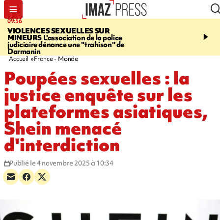
09:56
12:19
VIOLENCES SEXUELLES SUR
SAINT-DENIS
Un hom
MINEURS
L'association de la police
grièvement blessé à cou
judiciaire dénonce une "trahison" de
bouteille dans une baga
Darmanin
Accueil
France - Monde
Poupées sexuelles : la
justice enquête sur les
plateformes asiatiques,
Shein menacé
d'interdiction
Publié le 4 novembre 2025 à 10:34