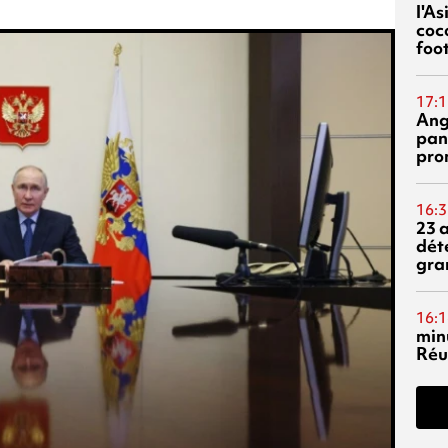
l'A
coc
foo
17:1
Ang
pan
pro
16:3
23 
dét
gra
16:1
min
Réu