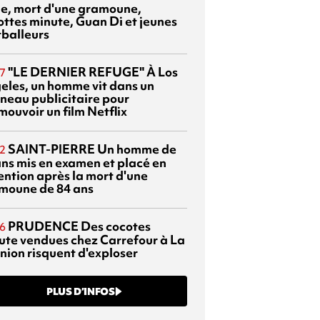
sie, mort d'une gramoune,
ottes minute, Guan Di et jeunes
tballeurs
"LE DERNIER REFUGE"
À Los
7
eles, un homme vit dans un
neau publicitaire pour
mouvoir un film Netflix
SAINT-PIERRE
Un homme de
2
ans mis en examen et placé en
ention après la mort d'une
moune de 84 ans
PRUDENCE
Des cocotes
6
ute vendues chez Carrefour à La
nion risquent d'exploser
PLUS D’INFOS