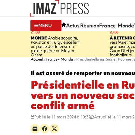
Actus Réunion
France-Monde
MENU
21:08
20:06
MONDE
Arabie saoudite,
À RETENIR 
Pakistan et Turquie scellent
vers l'Asie, mo
un pacte de défense en
gramoune, co
pleine guerre au Moyen-
Guan Di et je
Orient
footballeurs
Accueil
France - Monde
Présidentielle en Russie : Poutine 
Il est assuré de remporter un nouvea
Présidentielle en Ru
vers un nouveau sac
conflit armé
Publié le 11 mars 2024 à 10:32
Actualisé le 11 mars 