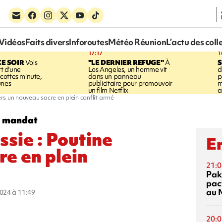
Vidéos
Faits divers
Inforoutes
Météo Réunion
L’actu des coll
17:17
1
CE SOIR
Vols
"LE DERNIER REFUGE"
À
S
rt d'une
Los Angeles, un homme vit
d
cottes minute,
dans un panneau
p
unes
publicitaire pour promouvoir
m
un film Netflix
a
vers un nouveau sacre en plein conflit armé
u mandat
ssie : Poutine
En
re en plein
21:0
Pak
pac
au 
2024 à 11:49
20:0