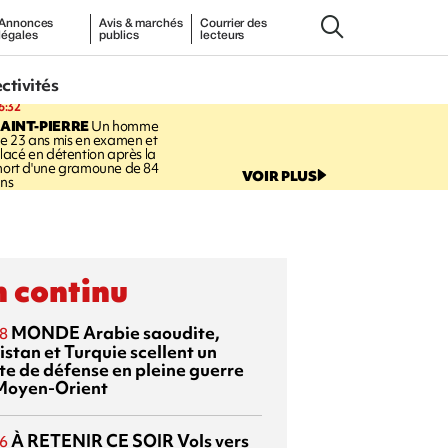
Annonces
Avis & marchés
Courrier des
légales
publics
lecteurs
ectivités
6:32
AINT-PIERRE
Un homme
e 23 ans mis en examen et
lacé en détention après la
ort d'une gramoune de 84
VOIR PLUS
ns
 continu
MONDE
Arabie saoudite,
8
istan et Turquie scellent un
te de défense en pleine guerre
Moyen-Orient
À RETENIR CE SOIR
Vols vers
6