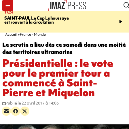
17:24
19:49
SAINT-PAUL
Le Cap Lahoussaye
PORTÉ DISPARU
Après
est rouvert à la circulation
Quentin Dumontier, sa f
une cagnotte pour rapat
corps en Hexagone
Accueil
France - Monde
Le scrutin a lieu dès ce samedi dans une moitié
des territoires ultramarins
Présidentielle : le vote
pour le premier tour a
commencé à Saint-
Pierre et Miquelon
Publié le 22 avril 2017 à 14:06