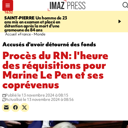
16:32
21:08
SAINT-PIERRE
Un homme de 23
MONDE
Arabie saoudit
ans mis en examen et placé en
et Turquie scellent un p
détention après la mort d'une
défense en pleine guerr
gramoune de 84 ans
Orient
Accueil
France - Monde
Accusés d'avoir détourné des fonds
Procès du RN: l'heure
des réquisitions pour
Marine Le Pen et ses
coprévenus
Publié le 13 novembre 2024 à 08:15
Actualisé le 13 novembre 2024 à 08:56