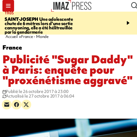
19:05
20:44
SAINT-JOSEPH
Une adolescente
À RETENIR CE SOIR
G
chute de 6 mètres lors d'une sortie
rouée de coups, cycliste,
cannyoning, elle a été hélitreuillée
personne disparue et c
par la gendarmerie
para-natation
Accueil
France - Monde
France
Publicité "Sugar Daddy"
à Paris: enquête pour
"proxénétisme aggravé"
Publié le 26 octobre 2017 à 23:00
Actualisé le 27 octobre 2017 à 06:04