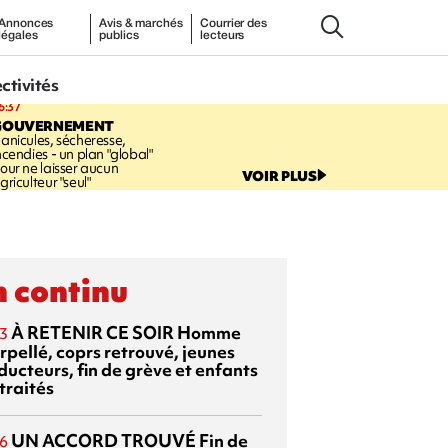
Annonces
Avis & marchés
Courrier des
légales
publics
lecteurs
ectivités
6:37
GOUVERNEMENT
anicules, sécheresse,
ncendies - un plan "global"
our ne laisser aucun
VOIR PLUS
griculteur "seul"
 continu
À RETENIR CE SOIR
Homme
3
rpellé, coprs retrouvé, jeunes
ducteurs, fin de grève et enfants
traités
UN ACCORD TROUVÉ
Fin de
6