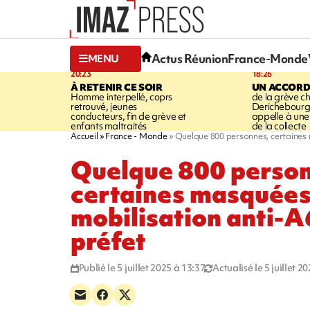
Actus Réunion
France-Monde
MENU
20:23
18:26
À RETENIR CE SOIR
UN ACCORD
Homme interpellé, coprs
de la grève c
retrouvé, jeunes
Derichebourg-
conducteurs, fin de grève et
appelle à une
enfants maltraités
de la collecte
Accueil
France - Monde
Quelque 800 personnes, certaines m
Quelque 800 perso
certaines masquées,
mobilisation anti-A
préfet
Publié le 5 juillet 2025 à 13:37
Actualisé le 5 juillet 2