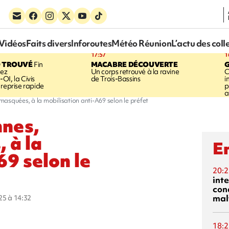
Vidéos
Faits divers
Inforoutes
Météo Réunion
L’actu des coll
17:57
1
 TROUVÉ
Fin
MACABRE DÉCOUVERTE
hez
Un corps retrouvé à la ravine
C
OI, la Civis
de Trois-Bassins
i
 reprise rapide
p
a
asquées, à la mobilisation anti-A69 selon le préfet
nnes,
 à la
En
69 selon le
20:2
inte
con
mal
025 à 14:32
18:2