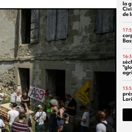
la 
Civi
de l
17:5
corp
Bas
16:3
séc
"glo
agri
13:5
pré
Lari