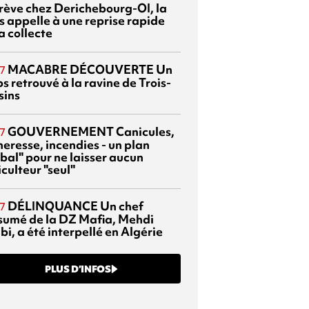
grève chez Derichebourg-OI, la
s appelle à une reprise rapide
a collecte
MACABRE DÉCOUVERTE
Un
7
s retrouvé à la ravine de Trois-
sins
GOUVERNEMENT
Canicules,
7
heresse, incendies - un plan
bal" pour ne laisser aucun
culteur "seul"
DÉLINQUANCE
Un chef
7
sumé de la DZ Mafia, Mehdi
bi, a été interpellé en Algérie
PLUS D’INFOS