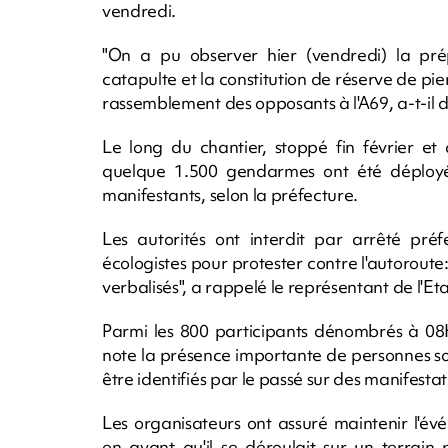
vendredi.
"On a pu observer hier (vendredi) la prépa
catapulte et la constitution de réserve de pie
rassemblement des opposants à l'A69, a-t-il 
Le long du chantier, stoppé fin février et
quelque 1.500 gendarmes ont été déployé
manifestants, selon la préfecture.
Les autorités ont interdit par arrêté pré
écologistes pour protester contre l'autoroute:
verbalisés", a rappelé le représentant de l'Eta
Parmi les 800 participants dénombrés à 08H
note la présence importante de personnes soi
être identifiés par le passé sur des manifestati
Les organisateurs ont assuré maintenir l'év
en avant qu'il se déroulait sur un terrain