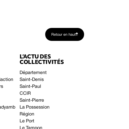
Retour en haut
L’ACTU DES
COLLECTIVITÉS
Département
daction
Saint-Denis
rs
Saint-Paul
CCIR
Saint-Pierre
 gadyamb
La Possession
Région
Le Port
Le Tampon