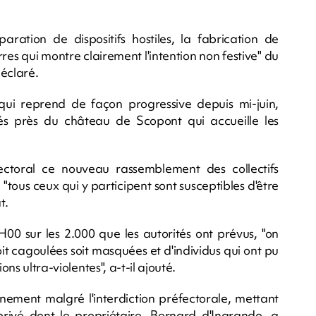
ration de dispositifs hostiles, la fabrication de
rres qui montre clairement l'intention non festive" du
déclaré.
 qui reprend de façon progressive depuis mi-juin,
s près du château de Scopont qui accueille les
fectoral ce nouveau rassemblement des collectifs
 "tous ceux qui y participent sont susceptibles d'être
t.
00 sur les 2.000 que les autorités ont prévus, "on
t cagoulées soit masquées et d'individus qui ont pu
ons ultra-violentes", a-t-il ajouté.
énement malgré l'interdiction préfectorale, mettant
 privé dont le propriétaire, Bernard d'Ingrando, a