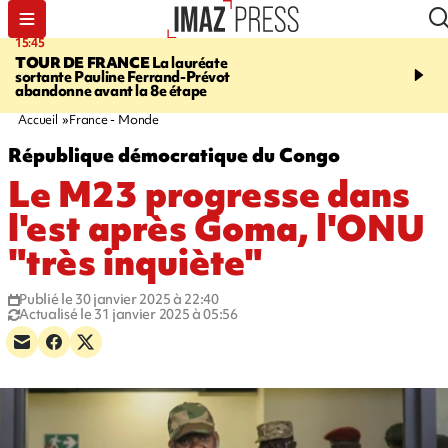
15:45
20:17
TOUR DE FRANCE
La lauréate
À RETENIR CE SOIR
Sé
sortante Pauline Ferrand-Prévot
routière, concours de nou
abandonne avant la 8e étape
du littoral fermée, courr
Darmanin et évacuation
Accueil
France - Monde
République démocratique du Congo
Le M23 progresse dans
l'est après Goma, l'ONU
"très inquiète"
Publié le 30 janvier 2025 à 22:40
Actualisé le 31 janvier 2025 à 05:56