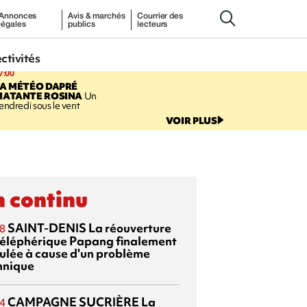
Annonces
Avis & marchés
Courrier des
légales
publics
lecteurs
ectivités
7:00
LA MÉTÉO DAPRÉ
MATANTE ROSINA
Un
endredi sous le vent
VOIR PLUS
 continu
SAINT-DENIS
La réouverture
8
téléphérique Papang finalement
ulée à cause d'un problème
hnique
CAMPAGNE SUCRIÈRE
La
4