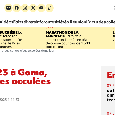
Vidéos
Faits divers
Inforoutes
Météo Réunion
L’actu des coll
07:23
0
SUCRIÈRE
La
MARATHON DE LA
 Tereos de
CORNICHE
La route du
a responsabilité
Littoral transformée en piste
v
'usine de Bois-
de course pour plus de 1.300
anteurs
participants
orces congolaises acculées dans l'est
23 à Goma,
En
ses acculées
07:5
du 
ann
tec
 2025 à 14:33
07:5