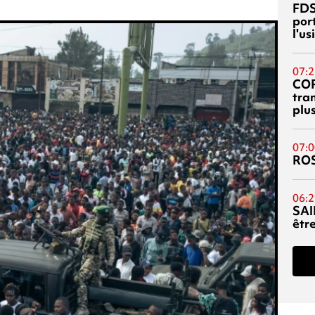
FDS
port
l'u
07:2
CO
tra
plu
07:0
RO
06:2
SAI
êtr