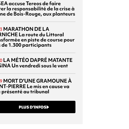
EA accuse Tereos de faire
er la responsabilité de la crise à
sine de Bois-Rouge, aux planteurs
MARATHON DE LA
3
RNICHE
La route du Littoral
nsformée en piste de course pour
s de 1.300 participants
LA MÉTÉO DAPRÉ MATANTE
0
SINA
Un vendredi sous le vent
MORT D'UNE GRAMOUNE À
9
NT-PIERRE
Le mis en cause va
e présenté au tribunal
PLUS D’INFOS