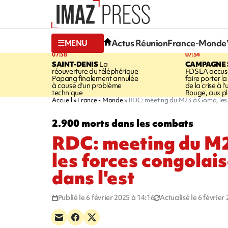
Actus Réunion
France-Monde
MENU
07:58
07:54
SAINT-DENIS
La
CAMPAGNE 
réouverture du téléphérique
FDSEA accuse
Papang finalement annulée
faire porter l
à cause d'un problème
de la crise à l
technique
Rouge, aux pl
Accueil
France - Monde
RDC: meeting du M23 à Goma, les f
2.900 morts dans les combats
RDC: meeting du M
les forces congolai
dans l'est
Publié le 6 février 2025 à 14:16
Actualisé le 6 février