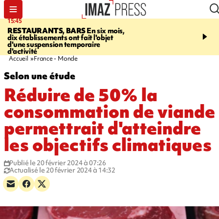
15:45
17:17
RESTAURANTS, BARS
En six mois,
"LE DERNIER REFUG
dix établissements ont fait l'objet
Angeles, un homme vit 
d'une suspension temporaire
panneau publicitaire po
d'activité
promouvoir un film Netf
Accueil
France - Monde
Selon une étude
Réduire de 50% la
consommation de viande
permettrait d'atteindre
les objectifs climatiques
Publié le 20 février 2024 à 07:26
Actualisé le 20 février 2024 à 14:32