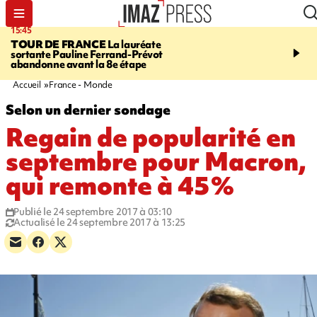
15:45
20:17
TOUR DE FRANCE
La lauréate
À RETENIR CE SOIR
Sé
sortante Pauline Ferrand-Prévot
routière, concours de nou
abandonne avant la 8e étape
du littoral fermée, courr
Darmanin et évacuation
Accueil
France - Monde
Selon un dernier sondage
Regain de popularité en
septembre pour Macron,
qui remonte à 45%
Publié le 24 septembre 2017 à 03:10
Actualisé le 24 septembre 2017 à 13:25