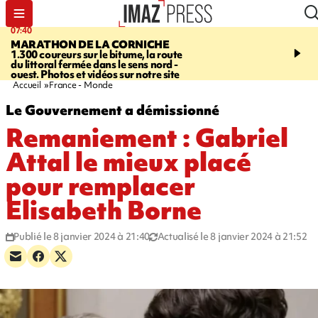
07:40
10:33
MARATHON DE LA CORNICHE
ASSOCIATIONS
Protec
1.300 coureurs sur le bitume, la route
l’enfance - une nouvelle
du littoral fermée dans le sens nord -
Stop VIF organisée à La
ouest. Photos et vidéos sur notre site
Accueil
France - Monde
Le Gouvernement a démissionné
Remaniement : Gabriel
Attal le mieux placé
pour remplacer
Elisabeth Borne
Publié le 8 janvier 2024 à 21:40
Actualisé le 8 janvier 2024 à 21:52