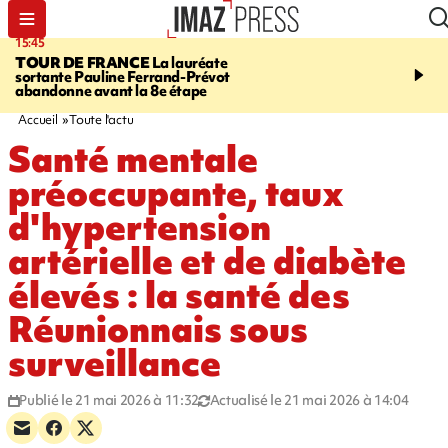
15:45
20:17
TOUR DE FRANCE
La lauréate
À RETENIR CE SOIR
Sé
sortante Pauline Ferrand-Prévot
routière, concours de nou
abandonne avant la 8e étape
du littoral fermée, courr
Darmanin et évacuation
Accueil
Toute l'actu
Santé mentale
préoccupante, taux
d'hypertension
artérielle et de diabète
élevés : la santé des
Réunionnais sous
surveillance
Publié le 21 mai 2026 à 11:32
Actualisé le 21 mai 2026 à 14:04