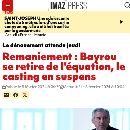
19:05
20:44
SAINT-JOSEPH
Une adolescente
À RETENIR CE SOIR
G
chute de 6 mètres lors d'une sortie
rouée de coups, cycliste,
cannyoning, elle a été hélitreuillée
personne disparue et c
par la gendarmerie
para-natation
Accueil
France - Monde
Le dénouement attendu jeudi
Remaniement : Bayrou
se retire de l'équation, le
casting en suspens
Publié le 8 février 2024 à 06:50
Actualisé le 8 février 2024 à 10:04