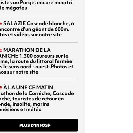
ristes au Porge, encore meurtri
 le mégafeu
SALAZIE
Cascade blanche, à
6
rencontre d'un géant de 600m.
os et vidéos sur notre site
MARATHON DE LA
0
RNICHE
1.300 coureurs sur le
me, la route du littoral fermée
 le sens nord - ouest. Photos et
os sur notre site
À LA UNE CE MATIN
8
athon de la Corniche, Cascade
che, touristes de retour en
nde, insolite, marins
onésiens et météo
PLUS D’INFOS