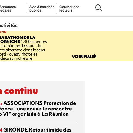
Annonces
Avis & marchés
Courrier des
légales
publics
lecteurs
ectivités
7:40
MARATHON DE LA
CORNICHE
1.300 coureurs
ur le bitume, la route du
ittoral fermée dans le sens
ord - ouest. Photos et
VOIR PLUS
idéos sur notre site
 continu
ASSOCIATIONS
Protection de
3
nfance - une nouvelle rencontre
p VIF organisée à La Réunion
GIRONDE
Retour timide des
4