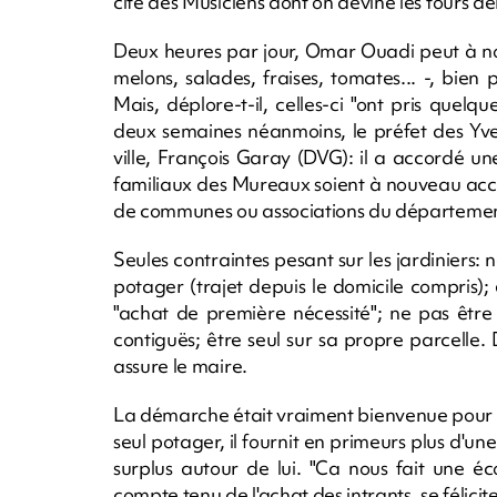
cité des Musiciens dont on devine les tours der
Deux heures par jour, Omar Ouadi peut à no
melons, salades, fraises, tomates... -, bien
Mais, déplore-t-il, celles-ci "ont pris quel
deux semaines néanmoins, le préfet des Yvel
ville, François Garay (DVG): il a accordé u
familiaux des Mureaux soient à nouveau acce
de communes ou associations du département 
Seules contraintes pesant sur les jardiniers:
potager (trajet depuis le domicile compris); 
"achat de première nécessité"; ne pas être
contiguës; être seul sur sa propre parcelle.
assure le maire.
La démarche était vraiment bienvenue pour 
seul potager, il fournit en primeurs plus d'un
surplus autour de lui. "Ca nous fait une é
compte tenu de l'achat des intrants, se félicite