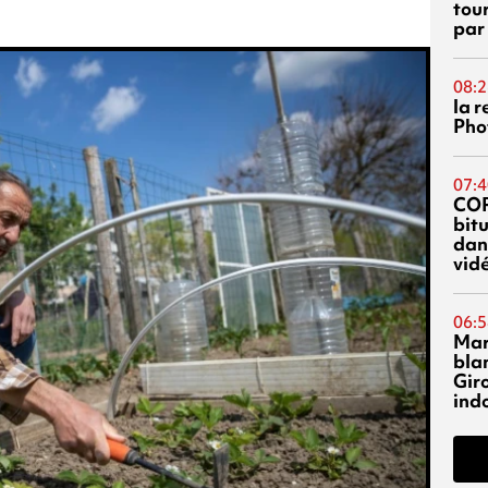
tou
par
08:2
la 
Phot
07:4
CO
bitu
dans
vidé
06:5
Mar
blan
Giro
ind