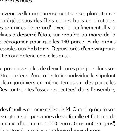
rière les haies.
uveau veiller amoureusement sur ses plantations -
 protégées sous des filets ou des bacs en plastique.
ques semaines de retard" avec le confinement. Il y a
ines a desserré l'étau, sur requête du maire de la
ne dérogation pour que les 140 parcelles de jardins
ssibles aux habitants. Depuis, près d'une vingtaine
en ont obtenu une, elles aussi.
 ne pas passer plus de deux heures par jour dans son
être porteur d'une attestation individuelle stipulant
 deux jardiniers en même temps sur des parcelles
 Des contraintes "assez respectées" dans l'ensemble,
des familles comme celles de M. Ouadi: grâce à son
e vingtaine de personnes de sa famille et fait don du
conomie d'au moins 1.000 euros (par an) en gros",
 le retraité qui cultive son lopin depuis dix ans.