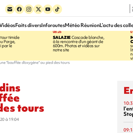
Vidéos
Faits divers
Inforoutes
Météo Réunion
L’actu des coll
08:26
0
tour timide
SALAZIE
Cascade blanche,
au Porge,
à la rencontre d'un géant de
 par le
600m. Photos et vidéos sur
s
notre site
l
n
v
 une "bouffée d'oxygène" au pied des tours
dins
En
ffée
10:3
des tours
l’e
Sto
020 à 19:04
09:1