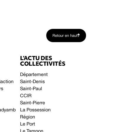
Retour en haut
L’ACTU DES
COLLECTIVITÉS
Département
daction
Saint-Denis
rs
Saint-Paul
CCIR
Saint-Pierre
 gadyamb
La Possession
Région
Le Port
Le Tampon