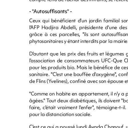
- "Autosuffisants" -
Ceux qui bénéficient d'un jardin familial so
l'AFP Hadjira Abdelli, présidente d'une de
grâce à ces parcelles, "ils sont autosuffis
phytosanitaires y étant interdits par la mairie
D'autant que les prix des fruits et légume
l'association de consommateurs UFC-Que Cho
pour les produits bio. Mais le bénéfice de ces
sanitaire. "C'est une bouffée d'oxygène", conf
de Flins (Yvelines), confiné avec son épouse et 
"Comme on habite en appartement, il n'y a p
âgées." Tout deux diabétiques, ils doivent "b
faire, c'était vraiment l'enfer", témoigne-t-
pour la distanciation sociale.
C'est ce qui a poussé lundi Ayada Chanouf, 