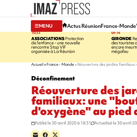
Actus Réunion
France-Monde
MENU
10:33
09:14
ASSOCIATIONS
Protection
GIRONDE
Re
de l’enfance - une nouvelle
des touristes 
rencontre Stop VIF
encore meurtri
organisée à La Réunion
mégafeu
Accueil
France - Monde
Réouverture des jardins familiaux:
Déconfinement
Réouverture des jar
familiaux: une "bou
d'oxygène" au pied 
Publié le 30 avril 2020 à 18:31
Actualisé le 30 avril 2