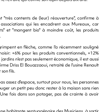
nt "très contents de (leur) réouverture", confirme à
s associations qui les encadrent aux Mureaux, car
ants" et "mangent bio" à moindre coût, les produits
.
s grimpent en flèche, comme l'a récemment souligné
isir: +6% pour les produits conventionnels, +12%
 jardins n'est pas seulement économique, il est aussi
irme Driss El Bouazzaoui, retraité de l'usine Renault
son fils.
as assez d'espace, surtout pour nous, les personnes
ouger un petit peu donc rester à la maison sans rien
il. Une fois dans son potager, pas de crainte à avoir
une habitante septuagénaire des Musiciens, à sortir