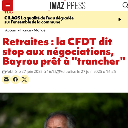
11:43
12:20
CILAOS
La qualité de l’eau dégradée
THAÏLANDE
Un adoles
sur l’ensemble de la commune
grands-parents puis six
dans son lycée
Accueil
France - Monde
Retraites : la CFDT dit
stop aux négociations,
Bayrou prêt à "trancher"
Publié le 27 juin 2025 à 16:13
Actualisé le 27 juin 2025 à 16:25