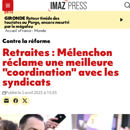
09:14
13:09
GIRONDE
Retour timide des
CONFLIT
Des échanges
touristes au Porge, encore meurtri
font cinq morts en Ukrai
par le mégafeu
Russie
Accueil
France - Monde
Contre la réforme
Retraites : Mélenchon
réclame une meilleure
"coordination" avec les
syndicats
Publié le 2 avril 2023 à 15:55