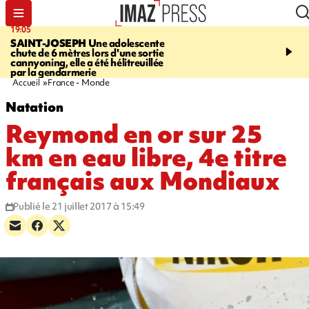
19:05
20:44
SAINT-JOSEPH
Une adolescente
À RETENIR CE SOIR
G
chute de 6 mètres lors d'une sortie
rouée de coups, cycliste,
cannyoning, elle a été hélitreuillée
personne disparue et c
par la gendarmerie
para-natation
Accueil
France - Monde
Natation
Reymond en or sur 25
km en eau libre, 4e titre
français aux Mondiaux
Publié le 21 juillet 2017 à 15:49