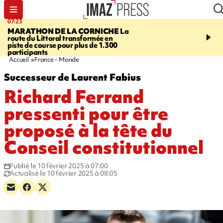
07:23
08:37
MARATHON DE LA CORNICHE
La
SAINT-DENIS
Lancemen
route du Littoral transformée en
braderie de l'océan pour
piste de course pour plus de 1.300
pouvoir d'achat des fami
participants
soutenir les commerçan
Accueil
France - Monde
Successeur de Laurent Fabius
Richard Ferrand
pressenti pour être
proposé à la tête du
Conseil constitutionnel
Publié le 10 février 2025 à 07:00
Actualisé le 10 février 2025 à 08:05