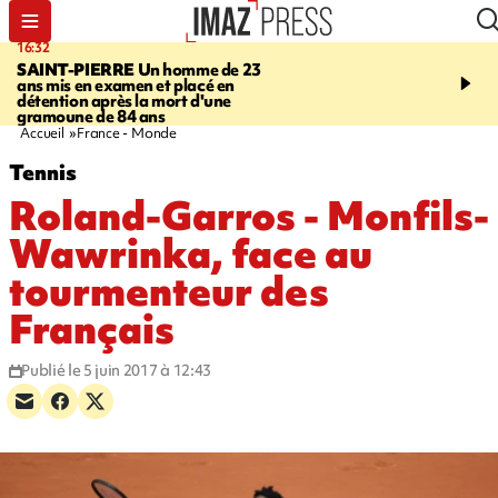
16:32
21:08
SAINT-PIERRE
Un homme de 23
MONDE
Arabie saoudit
ans mis en examen et placé en
et Turquie scellent un p
détention après la mort d'une
défense en pleine guerr
gramoune de 84 ans
Orient
Accueil
France - Monde
Tennis
Roland-Garros - Monfils-
Wawrinka, face au
tourmenteur des
Français
Publié le 5 juin 2017 à 12:43