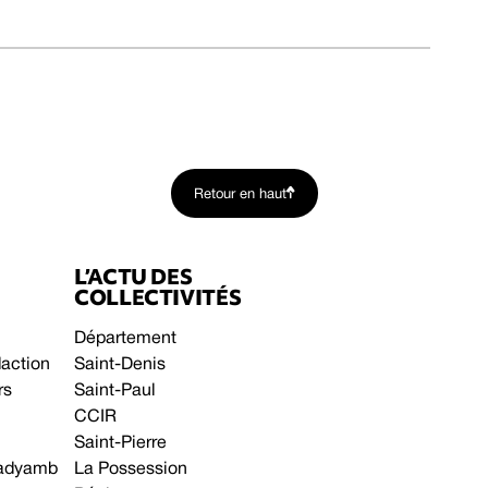
Retour en haut
L’ACTU DES
COLLECTIVITÉS
Département
daction
Saint-Denis
rs
Saint-Paul
CCIR
Saint-Pierre
 gadyamb
La Possession