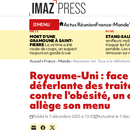
Actus Réunion
France-Monde
MENU
08:13
07:05
MORT D'UNE
ETANG-SAL
GRAMOUNE À SAINT-
renifleurs mob
PIERRE
La victime a été
traquer les fu
rouée de coups, un suspect
potable. Les v
toujours en garde à vue
retrouver sur n
Accueil
France - Monde
Royaume-Uni : face à la déferlante
Royaume-Uni : face 
déferlante des trai
contre l'obésité, un 
allège son menu
Publié le 7 décembre 2025 à 13:07
Actualisé le 7 dé