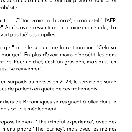
ire. Ses médicaments lui ont fait prendre 40 kilos et
-obésité.
tout. C'était vraiment bizarre", raconte-t-il à l'AFP.
. Après avoir ressenti une certaine inquiétude, il a
ait pas tué" ses papilles.
danger" pour le secteur de la restauration. "Cela va
manger". En plus d'avoir moins d'appétit, les gens
ture. Pour un chef, c'est "un gros défi, mais aussi un
ses, "se réinventer".
 en surpoids ou obèses en 2024, le service de santé
us de patients en quête de ces traitements.
illiers de Britanniques se résignent à aller dans le
r mois pour le médicament.
opose le menu "The mindful experience", avec des
on menu phare "The journey", mais avec les mêmes