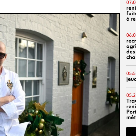
07:0
reni
fuit
à re
06:0
rec
agr
des 
cha
05:5
jeu
05:2
Tra
reni
Por
mét