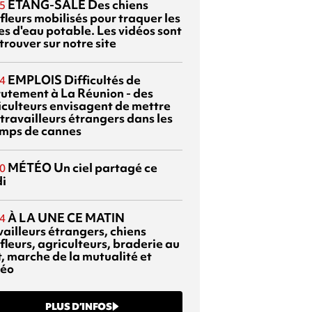
ETANG-SALÉ
Des chiens
5
fleurs mobilisés pour traquer les
es d'eau potable. Les vidéos sont
trouver sur notre site
EMPLOIS
Difficultés de
4
rutement à La Réunion - des
iculteurs envisagent de mettre
travailleurs étrangers dans les
mps de cannes
MÉTÉO
Un ciel partagé ce
0
di
À LA UNE CE MATIN
4
vailleurs étrangers, chiens
fleurs, agriculteurs, braderie au
t, marche de la mutualité et
éo
PLUS D’INFOS