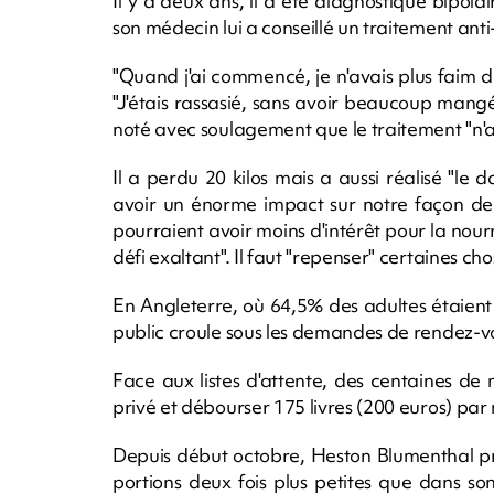
Il y a deux ans, il a été diagnostiqué bipola
son médecin lui a conseillé un traitement anti
"Quand j'ai commencé, je n'avais plus faim du 
"J'étais rassasié, sans avoir beaucoup mangé"
noté avec soulagement que le traitement "n'av
Il a perdu 20 kilos mais a aussi réalisé "le 
avoir un énorme impact sur notre façon de 
pourraient avoir moins d'intérêt pour la nourri
défi exaltant". Il faut "repenser" certaines cho
En Angleterre, où 64,5% des adultes étaient
public croule sous les demandes de rendez-vo
Face aux listes d'attente, des centaines de m
privé et débourser 175 livres (200 euros) pa
Depuis début octobre, Heston Blumenthal pr
portions deux fois plus petites que dans s