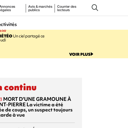
Annonces
Avis & marchés
Courrier des
légales
publics
lecteurs
ectivités
5:50
MÉTÉO
Un ciel partagé ce
eudi
VOIR PLUS
 continu
MORT D'UNE GRAMOUNE À
3
NT-PIERRE
La victime a été
ée de coups, un suspect toujours
garde à vue