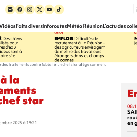
Vidéos
Faits divers
Inforoutes
Météo Réunion
L’actu des coll
06:04
0
É
Des chiens
EMPLOIS
Difficultés de
ilisés pour
recrutement à La Réunion -
j
ites d'eau
des agriculteurs envisagent
idéos sont à
de mettre des travailleurs
otre site
étrangers dans les champs
de cannes
 des traitements contre l'obésité, un chef star allège son menu
à la
tements
En
chef star
08:1
SAI
rou
en 
cembre 2025 à 19:21