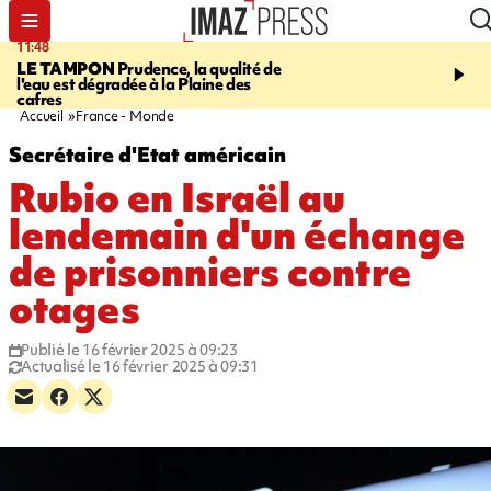
11:48
12:48
LE TAMPON
Prudence, la qualité de
SAINT-PAUL
Nouvelle 
l'eau est dégradée à la Plaine des
Cap Lahoussaye du 10 a
cafres
Accueil
France - Monde
Secrétaire d'Etat américain
Rubio en Israël au
lendemain d'un échange
de prisonniers contre
otages
Publié le 16 février 2025 à 09:23
Actualisé le 16 février 2025 à 09:31