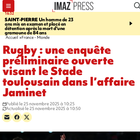
16:32
21:08
SAINT-PIERRE
Un homme de 23
MONDE
Arabie saoudit
ans mis en examen et placé en
et Turquie scellent un p
détention après la mort d'une
défense en pleine guerr
gramoune de 84 ans
Orient
Accueil
France - Monde
Rugby : une enquête
préliminaire ouverte
visant le Stade
toulousain dans l’affaire
Jaminet
Publié le 25 novembre 2025 à 10:25
Actualisé le 25 novembre 2025 à 10:50