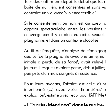
Tous deux affirment depuis le début que les r
boîte de nuit, étaient consenties et sans 
contraire un viol avec "violence terrible".
Si le consentement, ou non, est au coeur de
apparu spectaculaire entre les versions 
convergence: il y a bien eu actes sexuels
plaignante, et dans un contexte alcoolisé.
Au fil de l'enquête, d'analyse de témoigna
audios (de la plaignante avec une amie, notam
initiale a perdu de sa force", avait relev
joueurs. Lesquels avaient passé, début juille
puis près d'un mois assignés à résidence.
Pour leurs avocats, l'affaire est celle d'
intentionné (...) avec visées financières"
explication", estime avec recul pour l'AFP 
- L'"après-Mendoza" dans le rugby-