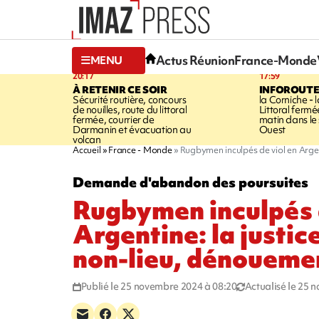
Actus Réunion
France-Monde
MENU
20:17
17:59
À RETENIR CE SOIR
INFOROUT
Sécurité routière, concours
la Corniche - 
de nouilles, route du littoral
Littoral ferm
fermée, courrier de
matin dans le
Darmanin et évacuation au
Ouest
volcan
Accueil
France - Monde
Rugbymen inculpés de viol en Argen
Demande d'abandon des poursuites
Rugbymen inculpés d
Argentine: la justi
non-lieu, dénoueme
Publié le 25 novembre 2024 à 08:20
Actualisé le 25 