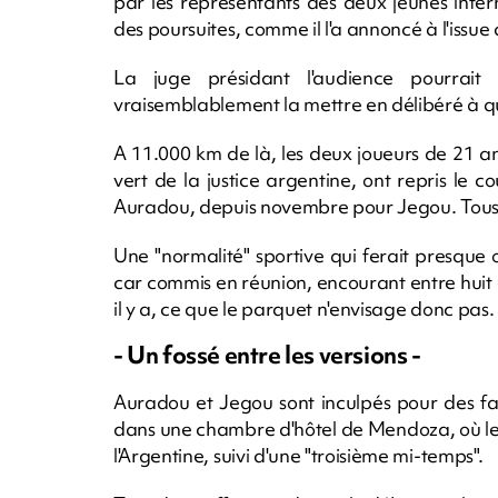
par les représentants des deux jeunes inter
des poursuites, comme il l'a annoncé à l'issue d
La juge présidant l'audience pourrait
vraisemblablement la mettre en délibéré à que
A 11.000 km de là, les deux joueurs de 21 a
vert de la justice argentine, ont repris le
Auradou, depuis novembre pour Jegou. Tous
Une "normalité" sportive qui ferait presque 
car commis en réunion, encourant entre huit 
il y a, ce que le parquet n'envisage donc pas.
- Un fossé entre les versions -
Auradou et Jegou sont inculpés pour des fai
dans une chambre d'hôtel de Mendoza, où le
l'Argentine, suivi d'une "troisième mi-temps".