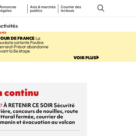
Annonces
Avis & marchés
Courrier des
légales
publics
lecteurs
ectivités
5:45
TOUR DE FRANCE
La
auréate sortante Pauline
errand-Prévot abandonne
vant la 8e étape
VOIR PLUS
 continu
À RETENIR CE SOIR
Sécurité
7
ière, concours de nouilles, route
ittoral fermée, courrier de
manin et évacuation au volcan