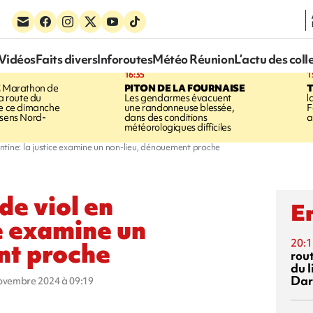
Vidéos
Faits divers
Inforoutes
Météo Réunion
L’actu des coll
16:35
1
E
Marathon de
PITON DE LA FOURNAISE
la route du
Les gendarmes évacuent
l
ée ce dimanche
une randonneuse blessée,
F
 sens Nord-
dans des conditions
a
météorologiques difficiles
tine: la justice examine un non-lieu, dénouement proche
e viol en
En
ce examine un
20:1
nt proche
rout
du l
Dar
novembre 2024 à 09:19