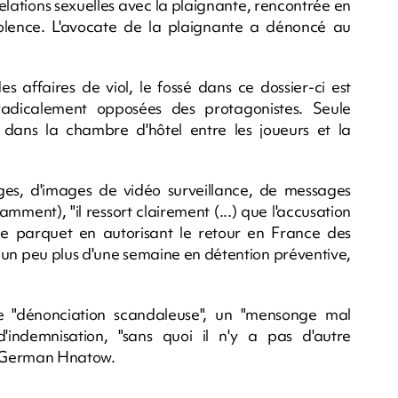
elations sexuelles avec la plaignante, rencontrée en
violence. L'avocate de la plaignante a dénoncé au
s affaires de viol, le fossé dans ce dossier-ci est
radicalement opposées des protagonistes. Seule
 dans la chambre d'hôtel entre les joueurs et la
ges, d'images de vidéo surveillance, de messages
ment), "il ressort clairement (...) que l'accusation
é le parquet en autorisant le retour en France des
t, un peu plus d'une semaine en détention préventive,
une "dénonciation scandaleuse", un "mensonge mal
 d'indemnisation, "sans quoi il n'y a pas d'autre
Me German Hnatow.