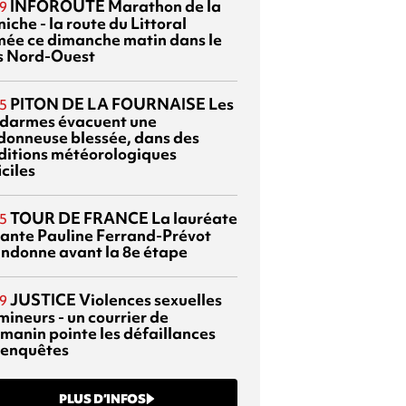
INFOROUTE
Marathon de la
9
iche - la route du Littoral
mée ce dimanche matin dans le
s Nord-Ouest
PITON DE LA FOURNAISE
Les
5
darmes évacuent une
donneuse blessée, dans des
ditions météorologiques
iciles
TOUR DE FRANCE
La lauréate
5
tante Pauline Ferrand-Prévot
ndonne avant la 8e étape
JUSTICE
Violences sexuelles
9
mineurs - un courrier de
manin pointe les défaillances
 enquêtes
PLUS D’INFOS