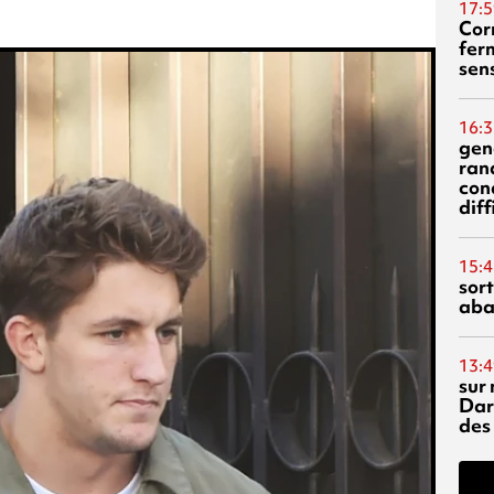
17:5
Corn
fer
sen
16:3
gen
ran
con
diff
15:4
sor
aba
13:4
sur 
Dar
des