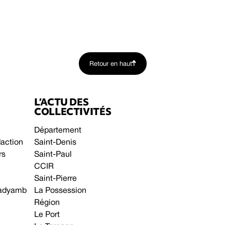
Retour en haut
L’ACTU DES
COLLECTIVITÉS
Département
daction
Saint-Denis
rs
Saint-Paul
CCIR
Saint-Pierre
 gadyamb
La Possession
Région
Le Port