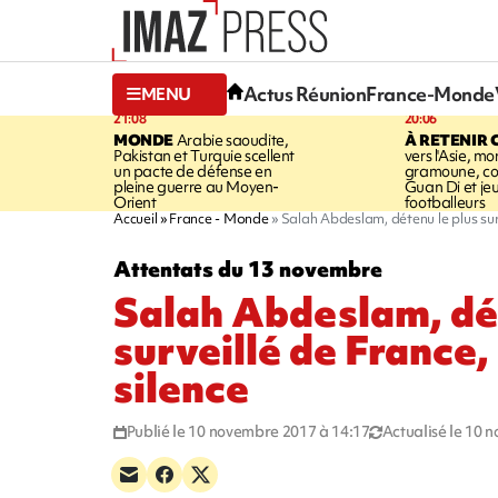
Actus Réunion
France-Monde
MENU
21:08
20:06
MONDE
Arabie saoudite,
À RETENIR 
Pakistan et Turquie scellent
vers l'Asie, mo
un pacte de défense en
gramoune, co
pleine guerre au Moyen-
Guan Di et je
Orient
footballeurs
Accueil
France - Monde
Salah Abdeslam, détenu le plus surv
Attentats du 13 novembre
Salah Abdeslam, dét
surveillé de France,
silence
Publié le 10 novembre 2017 à 14:17
Actualisé le 10 