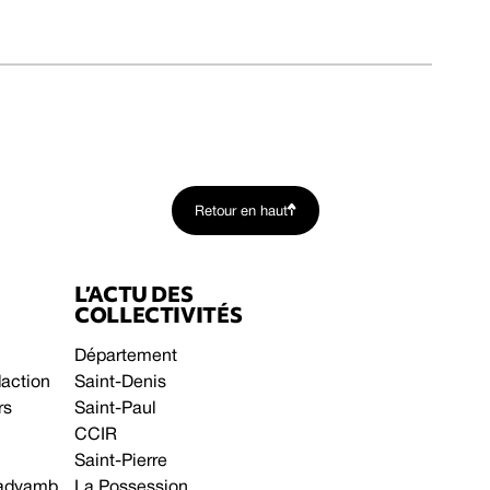
Retour en haut
L’ACTU DES
COLLECTIVITÉS
Département
daction
Saint-Denis
rs
Saint-Paul
CCIR
Saint-Pierre
 gadyamb
La Possession