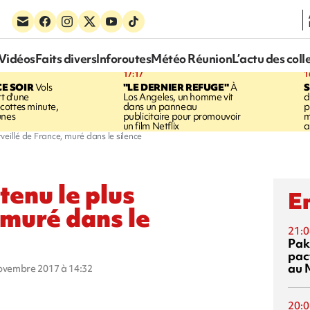
Vidéos
Faits divers
Inforoutes
Météo Réunion
L’actu des coll
17:17
1
CE SOIR
Vols
"LE DERNIER REFUGE"
À
S
rt d'une
Los Angeles, un homme vit
d
cottes minute,
dans un panneau
p
unes
publicitaire pour promouvoir
m
un film Netflix
a
eillé de France, muré dans le silence
enu le plus
En
 muré dans le
21:0
Pak
pac
au 
novembre 2017 à 14:32
20:0