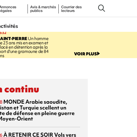
Annonces
Avis & marchés
Courrier des
légales
publics
lecteurs
ectivités
6:32
AINT-PIERRE
Un homme
e 23 ans mis en examen et
lacé en détention après la
ort d'une gramoune de 84
VOIR PLUS
ns
 continu
MONDE
Arabie saoudite,
8
istan et Turquie scellent un
te de défense en pleine guerre
Moyen-Orient
À RETENIR CE SOIR
Vols vers
6