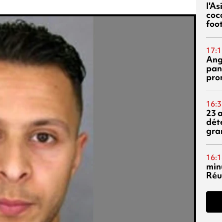
l'A
coc
foo
17:1
Ang
pan
pro
16:3
23 
dét
gra
16:1
min
Réu