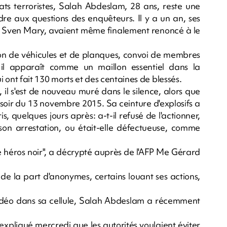
s terroristes, Salah Abdeslam, 28 ans, reste une
re aux questions des enquêteurs. Il y a un an, ses
ge Sven Mary, avaient même finalement renoncé à le
ion de véhicules et de planques, convoi de membres
: il apparaît comme un maillon essentiel dans la
i ont fait 130 morts et des centaines de blessés.
, il s'est de nouveau muré dans le silence, alors que
soir du 13 novembre 2015. Sa ceinture d'explosifs a
, quelques jours après: a-t-il refusé de l'actionner,
on arrestation, ou était-elle défectueuse, comme
de héros noir", a décrypté auprès de l'AFP Me Gérard
 de la part d'anonymes, certains louant ses actions,
 vidéo dans sa cellule, Salah Abdeslam a récemment
 expliqué mercredi que les autorités voulaient éviter