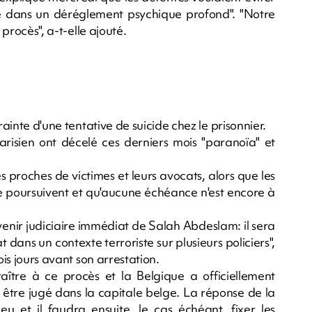
 dans un déréglement psychique profond". "Notre
 procès", a-t-elle ajouté.
rainte d'une tentative de suicide chez le prisonnier.
 Parisien ont décelé ces derniers mois "paranoïa" et
proches de victimes et leurs avocats, alors que les
se poursuivent et qu'aucune échéance n'est encore à
'avenir judiciaire immédiat de Salah Abdeslam: il sera
dans un contexte terroriste sur plusieurs policiers",
ois jours avant son arrestation.
aître à ce procès et la Belgique a officiellement
r être jugé dans la capitale belge. La réponse de la
u et il faudra ensuite, le cas échéant, fixer les