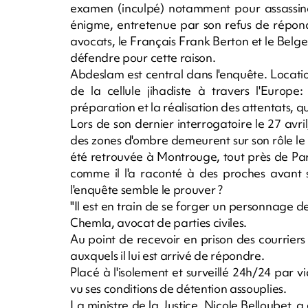
examen (inculpé) notamment pour assassinat
énigme, entretenue par son refus de répond
avocats, le Français Frank Berton et le Bel
défendre pour cette raison.
Abdeslam est central dans l'enquête. Locat
de la cellule jihadiste à travers l'Europe
préparation et la réalisation des attentats, qu
Lors de son dernier interrogatoire le 27 avril
des zones d'ombre demeurent sur son rôle le 
été retrouvée à Montrouge, tout près de Paris
comme il l'a raconté à des proches avant s
l'enquête semble le prouver ?
"Il est en train de se forger un personnage 
Chemla, avocat de parties civiles.
Au point de recevoir en prison des courriers
auxquels il lui est arrivé de répondre.
Placé à l'isolement et surveillé 24h/24 par
vu ses conditions de détention assouplies.
La ministre de la Justice, Nicole Belloubet, a