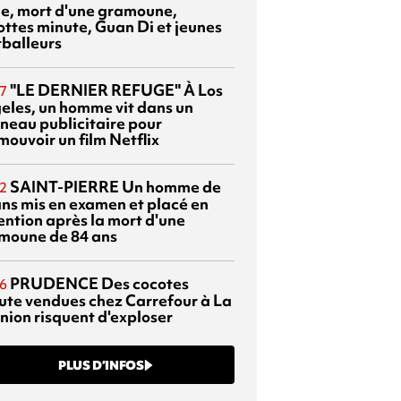
sie, mort d'une gramoune,
ottes minute, Guan Di et jeunes
tballeurs
"LE DERNIER REFUGE"
À Los
7
eles, un homme vit dans un
neau publicitaire pour
mouvoir un film Netflix
SAINT-PIERRE
Un homme de
2
ans mis en examen et placé en
ention après la mort d'une
moune de 84 ans
PRUDENCE
Des cocotes
6
ute vendues chez Carrefour à La
nion risquent d'exploser
PLUS D’INFOS