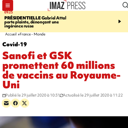
09:25
11:43
PRÉSIDENTIELLE
Gabriel Attal
INFOROUTE
À Saint-D
porte plainte, dénonçant une
accident après le virage 
ingérence russe
Jamaïque provoque 9 
d'embouteillages
Accueil
France - Monde
Covid-19
Sanofi et GSK
promettent 60 millions
de vaccins au Royaume-
Uni
Publié le 29 juillet 2020 à 10:31
Actualisé le 29 juillet 2020 à 11:22