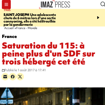
19:05
20:44
SAINT-JOSEPH
Une adolescente
À RETENIR CE SOIR
G
chute de 6 mètres lors d'une sortie
rouée de coups, cycliste,
cannyoning, elle a été hélitreuillée
personne disparue et c
par la gendarmerie
para-natation
Accueil
France - Monde
France
Saturation du 115: à
peine plus d'un SDF sur
trois hébergé cet été
Publié le 1 août 2017 à 17:41