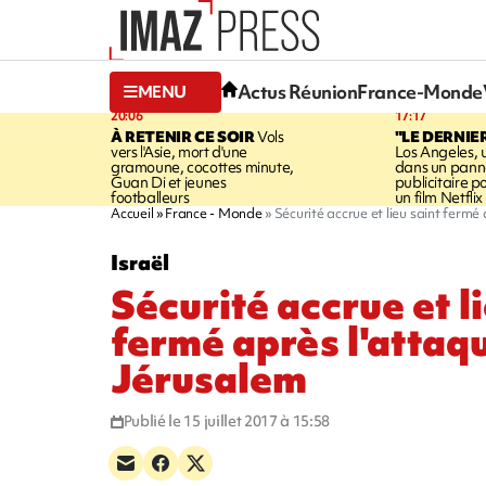
Actus Réunion
France-Monde
MENU
20:06
17:17
À RETENIR CE SOIR
Vols
"LE DERNIE
vers l'Asie, mort d'une
Los Angeles, 
gramoune, cocottes minute,
dans un pan
Guan Di et jeunes
publicitaire 
footballeurs
un film Netflix
Accueil
France - Monde
Sécurité accrue et lieu saint fermé
Israël
Sécurité accrue et l
fermé après l'attaq
Jérusalem
Publié le 15 juillet 2017 à 15:58