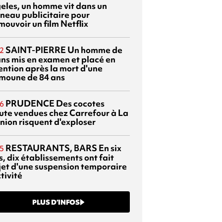
eles, un homme vit dans un
neau publicitaire pour
mouvoir un film Netflix
SAINT-PIERRE
Un homme de
2
ans mis en examen et placé en
ention après la mort d'une
moune de 84 ans
PRUDENCE
Des cocotes
6
ute vendues chez Carrefour à La
nion risquent d'exploser
RESTAURANTS, BARS
En six
5
, dix établissements ont fait
bjet d'une suspension temporaire
tivité
PLUS D’INFOS