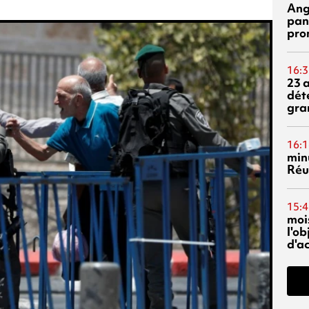
Ang
pan
pro
16:3
23 
dét
gra
16:1
min
Réu
15:4
mois
l'o
d'ac