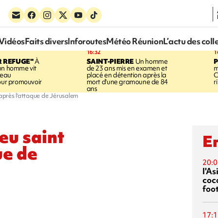
Vidéos
Faits divers
Inforoutes
Météo Réunion
L’actu des coll
16:32
1
R REFUGE"
À
SAINT-PIERRE
Un homme
un homme vit
de 23 ans mis en examen et
m
neau
placé en détention après la
C
pour promouvoir
mort d'une gramoune de 84
r
ans
 après l'attaque de Jérusalem
ieu saint
En
ue de
20:0
l'A
coc
foo
17:1