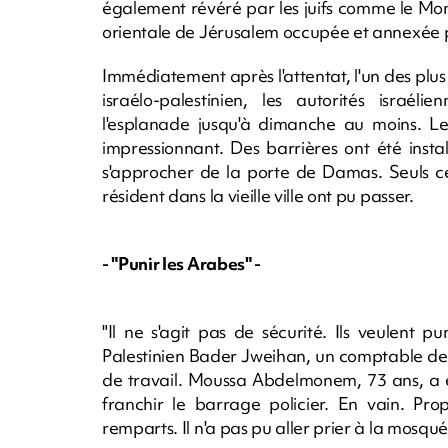
également révéré par les juifs comme le Mont 
orientale de Jérusalem occupée et annexée p
Immédiatement après l'attentat, l'un des plus
israélo-palestinien, les autorités israéli
l'esplanade jusqu'à dimanche au moins. Les
impressionnant. Des barrières ont été insta
s'approcher de la porte de Damas. Seuls ce
résident dans la vieille ville ont pu passer.
- "Punir les Arabes" -
"Il ne s'agit pas de sécurité. Ils veulent p
Palestinien Bader Jweihan, un comptable de 5
de travail. Moussa Abdelmonem, 73 ans, a es
franchir le barrage policier. En vain. Propr
remparts. Il n'a pas pu aller prier à la mosqu