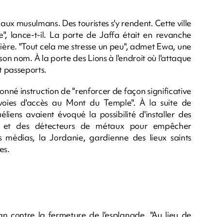
ux musulmans. Des touristes s'y rendent. Cette ville
", lance-t-il. La porte de Jaffa était en revanche
cière. "Tout cela me stresse un peu", admet Ewa, une
on nom. À la porte des Lions à l'endroit où l'attaque
et passeports.
né instruction de "renforcer de façon significative
voies d'accès au Mont du Temple". À la suite de
liens avaient évoqué la possibilité d'installer des
es et des détecteurs de métaux pour empêcher
es médias, la Jordanie, gardienne des lieux saints
es.
n contre la fermeture de l'esplanade. "Au lieu de