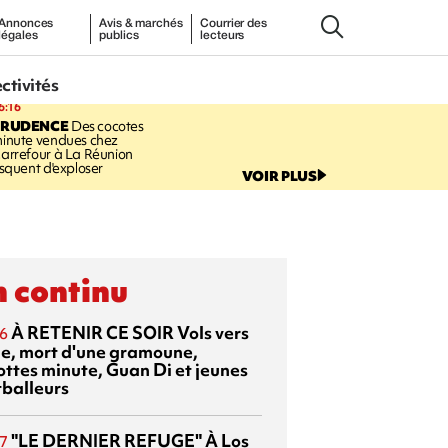
Annonces
Avis & marchés
Courrier des
légales
publics
lecteurs
ectivités
6:16
PRUDENCE
Des cocotes
inute vendues chez
arrefour à La Réunion
isquent d'exploser
VOIR PLUS
 continu
À RETENIR CE SOIR
Vols vers
6
sie, mort d'une gramoune,
ottes minute, Guan Di et jeunes
tballeurs
"LE DERNIER REFUGE"
À Los
7