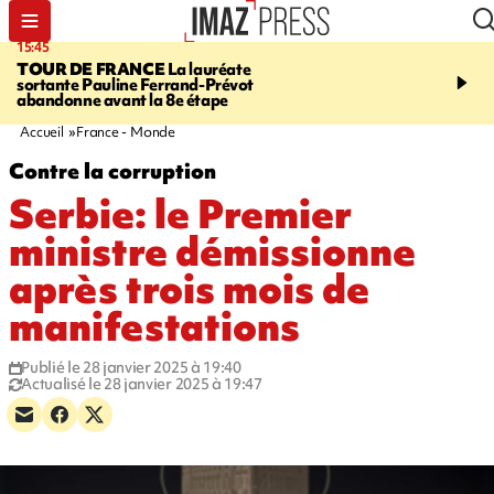
15:45
20:17
TOUR DE FRANCE
La lauréate
À RETENIR CE SOIR
Sé
sortante Pauline Ferrand-Prévot
routière, concours de nou
abandonne avant la 8e étape
du littoral fermée, courr
Darmanin et évacuation
Accueil
France - Monde
Contre la corruption
Serbie: le Premier
ministre démissionne
après trois mois de
manifestations
Publié le 28 janvier 2025 à 19:40
Actualisé le 28 janvier 2025 à 19:47