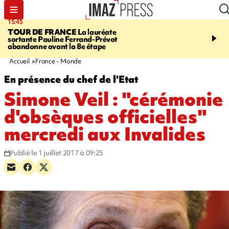
15:45
20:17
TOUR DE FRANCE
La lauréate
À RETENIR CE SOIR
Sé
sortante Pauline Ferrand-Prévot
routière, concours de nou
abandonne avant la 8e étape
du littoral fermée, courr
Darmanin et évacuation
Accueil
France - Monde
En présence du chef de l'Etat
Simone Veil : "cérémonie
d'obsèques officielles"
mercredi aux Invalides
Publié le 1 juillet 2017 à 09:25