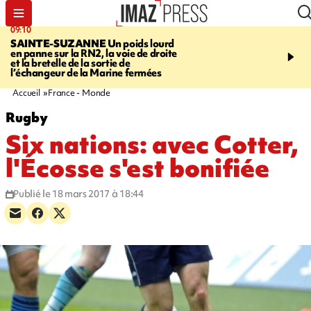
09:10
11:22
SAINTE-SUZANNE
Un poids lourd
OPÉRATIONS DE
en panne sur la RN2, la voie de droite
DÉSTABILISATION
A h
et la bretelle de la sortie de
la présidentielle, les ing
l’échangeur de la Marine fermées
russes se multiplient
Accueil
France - Monde
Rugby
Six nations: avec Cotter,
l'Écosse s'est bonifiée
Publié le 18 mars 2017 à 18:44