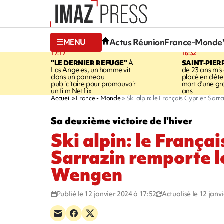
Actus Réunion
France-Monde
MENU
17:17
16:32
"LE DERNIER REFUGE"
À
SAINT-PIER
Los Angeles, un homme vit
de 23 ans mis
dans un panneau
placé en déte
publicitaire pour promouvoir
mort d'une g
un film Netflix
ans
Accueil
France - Monde
Ski alpin: le Français Cyprien Sar
Sa deuxième victoire de l'hiver
Ski alpin: le França
Sarrazin remporte l
Wengen
Publié le 12 janvier 2024 à 17:52
Actualisé le 12 janv