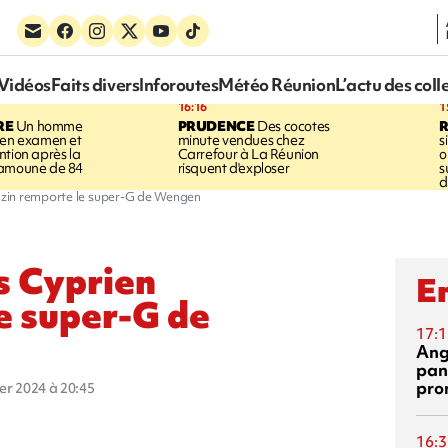
Vidéos
Faits divers
Inforoutes
Météo Réunion
L’actu des coll
16:16
1
RE
Un homme
PRUDENCE
Des cocotes
 en examen et
minute vendues chez
s
ntion après la
Carrefour à La Réunion
o
ramoune de 84
risquent d'exploser
s
d
razin remporte le super-G de Wengen
is Cyprien
En
e super-G de
17:1
Ang
pan
pro
ier 2024 à 20:45
16:3