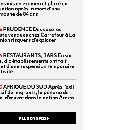
ans mis en examen et placé en
ention après la mort d'une
moune de 84 ans
PRUDENCE
Des cocotes
6
ute vendues chez Carrefour à La
nion risquent d'exploser
RESTAURANTS, BARS
En six
5
, dix établissements ont fait
bjet d'une suspension temporaire
tivité
AFRIQUE DU SUD
Après l'exil
3
sif de migrants, la pénurie de
n-d'œuvre dans la nation Arc en
PLUS D’INFOS