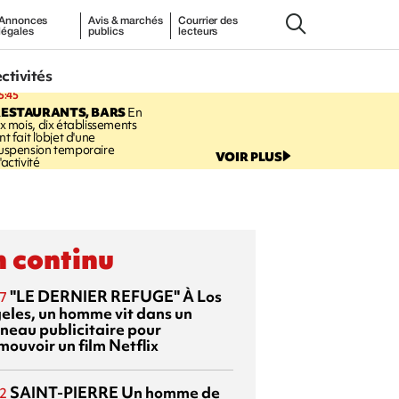
Annonces
Avis & marchés
Courrier des
légales
publics
lecteurs
ectivités
5:45
RESTAURANTS, BARS
En
ix mois, dix établissements
nt fait l'objet d'une
uspension temporaire
VOIR PLUS
'activité
 continu
"LE DERNIER REFUGE"
À Los
7
eles, un homme vit dans un
neau publicitaire pour
mouvoir un film Netflix
SAINT-PIERRE
Un homme de
2