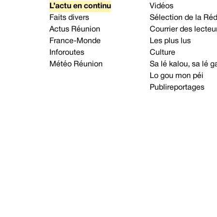
L’actu en continu
Vidéos
Faits divers
Sélection de la Ré
Actus Réunion
Courrier des lecteu
France-Monde
Les plus lus
Inforoutes
Culture
Météo Réunion
Sa lé kalou, sa lé
Lo gou mon péi
Publireportages
A propos d’Imaz Press
Nou