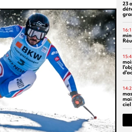
23 
dét
gra
16:1
min
Réu
15:4
mois
l'o
d'ac
14:2
mas
mai
ciel