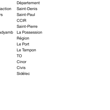
Département
daction
Saint-Denis
rs
Saint-Paul
CCIR
Saint-Pierre
 gadyamb
La Possession
Région
Le Port
Le Tampon
TO
Cinor
Civis
Sidélec
Annonces légales
Avis & Marchés publics
s contacter
Plan du site
Mentions légales
Préférences cookie